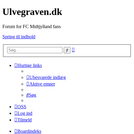
Ulvegraven.dk
Forum for FC Midtjylland fans
Spring til indhold
Avanceret
Søg
søgning
Hurtige links
Ubesvarede indlæg
Aktive emner
Søg
OSS
Log ind
Tilmeld
Boardindeks