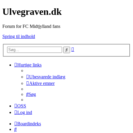
Ulvegraven.dk
Forum for FC Midtjylland fans
Spring til indhold
Avanceret
Søg
søgning
Hurtige links
Ubesvarede indlæg
Aktive emner
Søg
OSS
Log ind
Boardindeks
Søg