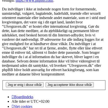
venligst:
https://www.phpbb.com/
.
Du indvilliger i ikke at indsende nogen form for fornærmende,
uanstændigt, vulgært, bagtalende, hadefuldt, truende eller sexuelt
orienteret materiale eller indsende andet materiale, som er i strid med
lovgivningen, det være sig i dit eget land, landet hvor
"Ulvegraven.dk" er hostet eller international lovgivning. Gør du
dette, kan dette medføre, at du øjeblikkeligt og permanent bliver
udelukket, med besked herom til din Internet-udbyder, hvis vi
vurderer det nødvendigt. IP-adresserne for alle indlæg logges for at
give mulighed for at håndhæve disse vilkår. Du indvilliger i at
"Ulvegraven.dk" har ret til at fjerne, ændre, flytte eller låse ethvert
emne til enhver tid, såfremt vi finder dette passende. Som bruger
indvilliger du i at al information du har skrevet, bliver lagret i en
database. Selvom denne information ikke vil blive videregivet til
tredjemand uden dit samtykke, vil hverken "Ulvegraven.dk" eller
phpBB blive holdt ansvarlig for ethvert hackingforsøg, som kan
medføre at dataene bliver kompromitteret
Boardindeks
Alle tider er
UTC+02:00
Slet cookies