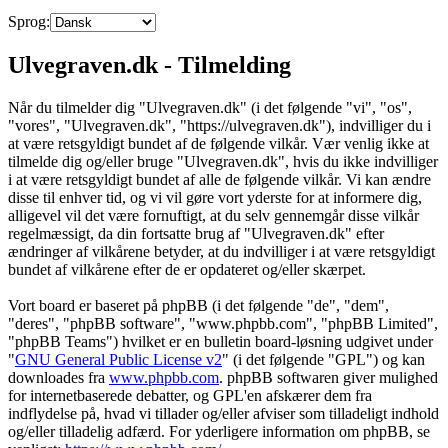
Sprog:
Ulvegraven.dk - Tilmelding
Når du tilmelder dig "Ulvegraven.dk" (i det følgende "vi", "os",
"vores", "Ulvegraven.dk", "https://ulvegraven.dk"), indvilliger du i
at være retsgyldigt bundet af de følgende vilkår. Vær venlig ikke at
tilmelde dig og/eller bruge "Ulvegraven.dk", hvis du ikke indvilliger
i at være retsgyldigt bundet af alle de følgende vilkår. Vi kan ændre
disse til enhver tid, og vi vil gøre vort yderste for at informere dig,
alligevel vil det være fornuftigt, at du selv gennemgår disse vilkår
regelmæssigt, da din fortsatte brug af "Ulvegraven.dk" efter
ændringer af vilkårene betyder, at du indvilliger i at være retsgyldigt
bundet af vilkårene efter de er opdateret og/eller skærpet.
Vort board er baseret på phpBB (i det følgende "de", "dem",
"deres", "phpBB software", "www.phpbb.com", "phpBB Limited",
"phpBB Teams") hvilket er en bulletin board-løsning udgivet under
"
GNU General Public License v2
" (i det følgende "GPL") og kan
downloades fra
www.phpbb.com
. phpBB softwaren giver mulighed
for internetbaserede debatter, og GPL'en afskærer dem fra
indflydelse på, hvad vi tillader og/eller afviser som tilladeligt indhold
og/eller tilladelig adfærd. For yderligere information om phpBB, se