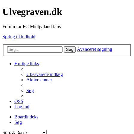
Ulvegraven.dk
Forum for FC Midtjylland fans
Spring til indhold
Avanceret søgning
Søg
Hurtige links
Ubesvarede indlæg
Aktive emner
Søg
OSS
Log ind
Boardindeks
Søg
Sprog: