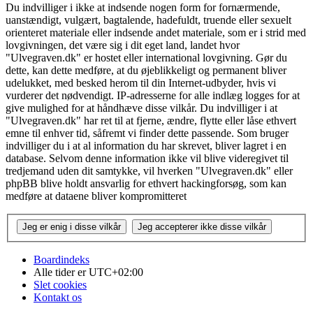
Du indvilliger i ikke at indsende nogen form for fornærmende,
uanstændigt, vulgært, bagtalende, hadefuldt, truende eller sexuelt
orienteret materiale eller indsende andet materiale, som er i strid med
lovgivningen, det være sig i dit eget land, landet hvor
"Ulvegraven.dk" er hostet eller international lovgivning. Gør du
dette, kan dette medføre, at du øjeblikkeligt og permanent bliver
udelukket, med besked herom til din Internet-udbyder, hvis vi
vurderer det nødvendigt. IP-adresserne for alle indlæg logges for at
give mulighed for at håndhæve disse vilkår. Du indvilliger i at
"Ulvegraven.dk" har ret til at fjerne, ændre, flytte eller låse ethvert
emne til enhver tid, såfremt vi finder dette passende. Som bruger
indvilliger du i at al information du har skrevet, bliver lagret i en
database. Selvom denne information ikke vil blive videregivet til
tredjemand uden dit samtykke, vil hverken "Ulvegraven.dk" eller
phpBB blive holdt ansvarlig for ethvert hackingforsøg, som kan
medføre at dataene bliver kompromitteret
Boardindeks
Alle tider er
UTC+02:00
Slet cookies
Kontakt os