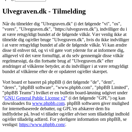
Ulvegraven.dk - Tilmelding
Når du tilmelder dig "Ulvegraven.dk" (i det følgende "vi", "os",
"vores", "Ulvegraven.dk", "https://ulvegraven.dk"), indvilliger du i
at være retsgyldigt bundet af de følgende vilkår. Vær venlig ikke at
tilmelde dig og/eller bruge "Ulvegraven.dk", hvis du ikke indvilliger
i at være retsgyldigt bundet af alle de følgende vilkår. Vi kan ændre
disse til enhver tid, og vi vil gøre vort yderste for at informere dig,
alligevel vil det være fornuftigt, at du selv gennemgår disse vilkår
regelmæssigt, da din fortsatte brug af "Ulvegraven.dk" efter
ændringer af vilkårene betyder, at du indvilliger i at være retsgyldigt
bundet af vilkårene efter de er opdateret og/eller skærpet.
Vort board er baseret på phpBB (i det følgende "de", "dem",
"deres", "phpBB software", "www.phpbb.com", "phpBB Limited",
"phpBB Teams") hvilket er en bulletin board-løsning udgivet under
"
GNU General Public License v2
" (i det følgende "GPL") og kan
downloades fra
www.phpbb.com
. phpBB softwaren giver mulighed
for internetbaserede debatter, og GPL'en afskærer dem fra
indflydelse på, hvad vi tillader og/eller afviser som tilladeligt indhold
og/eller tilladelig adfærd. For yderligere information om phpBB, se
venligst:
https://www.phpbb.com/
.