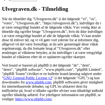
Ulvegraven.dk - Tilmelding
Når du tilmelder dig "Ulvegraven.dk" (i det følgende "vi", "os",
"vores", "Ulvegraven.dk", "https://ulvegraven.dk"), indvilliger du i
at være retsgyldigt bundet af de følgende vilkår. Vær venlig ikke at
tilmelde dig og/eller bruge "Ulvegraven.dk", hvis du ikke indvilliger
i at være retsgyldigt bundet af alle de følgende vilkår. Vi kan ændre
disse til enhver tid, og vi vil gøre vort yderste for at informere dig,
alligevel vil det være fornuftigt, at du selv gennemgår disse vilkår
regelmæssigt, da din fortsatte brug af "Ulvegraven.dk" efter
ændringer af vilkårene betyder, at du indvilliger i at være retsgyldigt
bundet af vilkårene efter de er opdateret og/eller skærpet.
Vort board er baseret på phpBB (i det følgende "de", "dem",
"deres", "phpBB software", "www.phpbb.com", "phpBB Limited",
"phpBB Teams") hvilket er en bulletin board-løsning udgivet under
"
GNU General Public License v2
" (i det følgende "GPL") og kan
downloades fra
www.phpbb.com
. phpBB softwaren giver mulighed
for internetbaserede debatter, og GPL'en afskærer dem fra
indflydelse på, hvad vi tillader og/eller afviser som tilladeligt indhold
og/eller tilladelig adfærd. For yderligere information om phpBB, se
venligst:
https://www.phpbb.com/
.