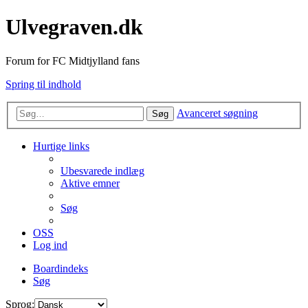
Ulvegraven.dk
Forum for FC Midtjylland fans
Spring til indhold
Avanceret søgning
Søg
Hurtige links
Ubesvarede indlæg
Aktive emner
Søg
OSS
Log ind
Boardindeks
Søg
Sprog: