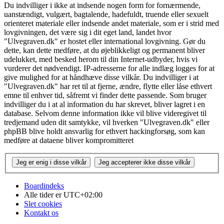
Du indvilliger i ikke at indsende nogen form for fornærmende,
uanstændigt, vulgært, bagtalende, hadefuldt, truende eller sexuelt
orienteret materiale eller indsende andet materiale, som er i strid med
lovgivningen, det være sig i dit eget land, landet hvor
"Ulvegraven.dk" er hostet eller international lovgivning. Gør du
dette, kan dette medføre, at du øjeblikkeligt og permanent bliver
udelukket, med besked herom til din Internet-udbyder, hvis vi
vurderer det nødvendigt. IP-adresserne for alle indlæg logges for at
give mulighed for at håndhæve disse vilkår. Du indvilliger i at
"Ulvegraven.dk" har ret til at fjerne, ændre, flytte eller låse ethvert
emne til enhver tid, såfremt vi finder dette passende. Som bruger
indvilliger du i at al information du har skrevet, bliver lagret i en
database. Selvom denne information ikke vil blive videregivet til
tredjemand uden dit samtykke, vil hverken "Ulvegraven.dk" eller
phpBB blive holdt ansvarlig for ethvert hackingforsøg, som kan
medføre at dataene bliver kompromitteret
Boardindeks
Alle tider er
UTC+02:00
Slet cookies
Kontakt os