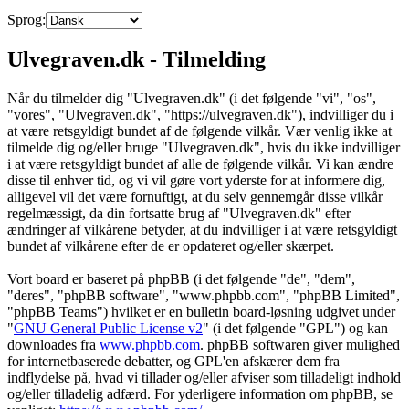
Sprog:
Ulvegraven.dk - Tilmelding
Når du tilmelder dig "Ulvegraven.dk" (i det følgende "vi", "os",
"vores", "Ulvegraven.dk", "https://ulvegraven.dk"), indvilliger du i
at være retsgyldigt bundet af de følgende vilkår. Vær venlig ikke at
tilmelde dig og/eller bruge "Ulvegraven.dk", hvis du ikke indvilliger
i at være retsgyldigt bundet af alle de følgende vilkår. Vi kan ændre
disse til enhver tid, og vi vil gøre vort yderste for at informere dig,
alligevel vil det være fornuftigt, at du selv gennemgår disse vilkår
regelmæssigt, da din fortsatte brug af "Ulvegraven.dk" efter
ændringer af vilkårene betyder, at du indvilliger i at være retsgyldigt
bundet af vilkårene efter de er opdateret og/eller skærpet.
Vort board er baseret på phpBB (i det følgende "de", "dem",
"deres", "phpBB software", "www.phpbb.com", "phpBB Limited",
"phpBB Teams") hvilket er en bulletin board-løsning udgivet under
"
GNU General Public License v2
" (i det følgende "GPL") og kan
downloades fra
www.phpbb.com
. phpBB softwaren giver mulighed
for internetbaserede debatter, og GPL'en afskærer dem fra
indflydelse på, hvad vi tillader og/eller afviser som tilladeligt indhold
og/eller tilladelig adfærd. For yderligere information om phpBB, se