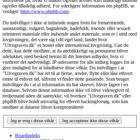
indflydelse på, hvad vi tillader og/eller afviser som tilladeligt indhold
og/eller tilladelig adfærd. For yderligere information om phpBB, se
venligst:
https://www.phpbb.com/
.
Du indvilliger i ikke at indsende nogen form for fornærmende,
uanstændigt, vulgært, bagtalende, hadefuldt, truende eller sexuelt
orienteret materiale eller indsende andet materiale, som er i strid med
lovgivningen, det være sig i dit eget land, landet hvor
"Ulvegraven.dk" er hostet eller international lovgivning. Gør du
dette, kan dette medføre, at du øjeblikkeligt og permanent bliver
udelukket, med besked herom til din Internet-udbyder, hvis vi
vurderer det nødvendigt. IP-adresserne for alle indlæg logges for at
give mulighed for at håndhæve disse vilkår. Du indvilliger i at
"Ulvegraven.dk" har ret til at fjerne, ændre, flytte eller låse ethvert
emne til enhver tid, såfremt vi finder dette passende. Som bruger
indvilliger du i at al information du har skrevet, bliver lagret i en
database. Selvom denne information ikke vil blive videregivet til
tredjemand uden dit samtykke, vil hverken "Ulvegraven.dk" eller
phpBB blive holdt ansvarlig for ethvert hackingforsøg, som kan
medføre at dataene bliver kompromitteret
Boardindeks