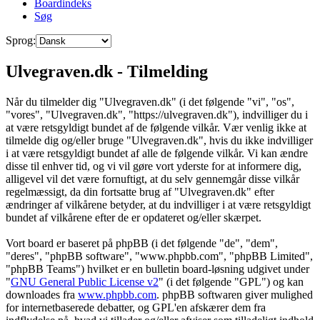
Boardindeks
Søg
Sprog:
Ulvegraven.dk - Tilmelding
Når du tilmelder dig "Ulvegraven.dk" (i det følgende "vi", "os",
"vores", "Ulvegraven.dk", "https://ulvegraven.dk"), indvilliger du i
at være retsgyldigt bundet af de følgende vilkår. Vær venlig ikke at
tilmelde dig og/eller bruge "Ulvegraven.dk", hvis du ikke indvilliger
i at være retsgyldigt bundet af alle de følgende vilkår. Vi kan ændre
disse til enhver tid, og vi vil gøre vort yderste for at informere dig,
alligevel vil det være fornuftigt, at du selv gennemgår disse vilkår
regelmæssigt, da din fortsatte brug af "Ulvegraven.dk" efter
ændringer af vilkårene betyder, at du indvilliger i at være retsgyldigt
bundet af vilkårene efter de er opdateret og/eller skærpet.
Vort board er baseret på phpBB (i det følgende "de", "dem",
"deres", "phpBB software", "www.phpbb.com", "phpBB Limited",
"phpBB Teams") hvilket er en bulletin board-løsning udgivet under
"
GNU General Public License v2
" (i det følgende "GPL") og kan
downloades fra
www.phpbb.com
. phpBB softwaren giver mulighed
for internetbaserede debatter, og GPL'en afskærer dem fra