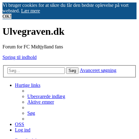
Vi bruger cookies for at sikre du får den bedste oplevelse på vort
websted.
Lær mere
OK!
Ulvegraven.dk
Forum for FC Midtjylland fans
Spring til indhold
Avanceret søgning
Søg
Hurtige links
Ubesvarede indlæg
Aktive emner
Søg
OSS
Log ind