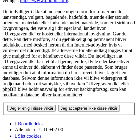
venligst:
https://www.phpbb.com/
.
Du indvilliger i ikke at indsende nogen form for fornærmende,
uanstændigt, vulgært, bagtalende, hadefuldt, truende eller sexuelt
orienteret materiale eller indsende andet materiale, som er i strid med
lovgivningen, det være sig i dit eget land, landet hvor
"Ulvegraven.dk" er hostet eller international lovgivning. Gør du
dette, kan dette medføre, at du øjeblikkeligt og permanent bliver
udelukket, med besked herom til din Internet-udbyder, hvis vi
vurderer det nødvendigt. IP-adresserne for alle indlæg logges for at
give mulighed for at håndhæve disse vilkår. Du indvilliger i at
"Ulvegraven.dk" har ret til at fjerne, ændre, flytte eller låse ethvert
emne til enhver tid, såfremt vi finder dette passende. Som bruger
indvilliger du i at al information du har skrevet, bliver lagret i en
database. Selvom denne information ikke vil blive videregivet til
tredjemand uden dit samtykke, vil hverken "Ulvegraven.dk" eller
phpBB blive holdt ansvarlig for ethvert hackingforsøg, som kan
medføre at dataene bliver kompromitteret
Boardindeks
Alle tider er
UTC+02:00
Slet cookies