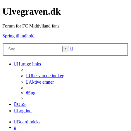
Ulvegraven.dk
Forum for FC Midtjylland fans
Spring til indhold
Avanceret
Søg
søgning
Hurtige links
Ubesvarede indlæg
Aktive emner
Søg
OSS
Log ind
Boardindeks
Søg