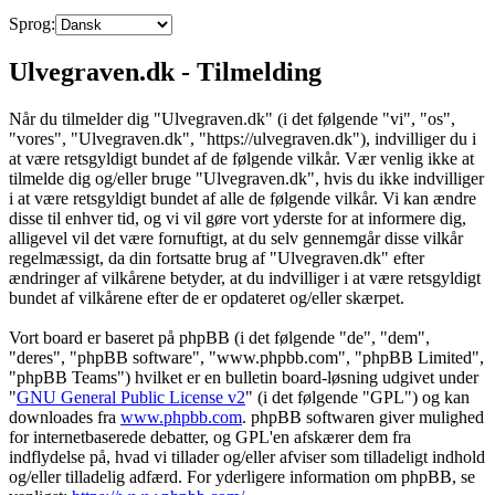
Sprog:
Ulvegraven.dk - Tilmelding
Når du tilmelder dig "Ulvegraven.dk" (i det følgende "vi", "os",
"vores", "Ulvegraven.dk", "https://ulvegraven.dk"), indvilliger du i
at være retsgyldigt bundet af de følgende vilkår. Vær venlig ikke at
tilmelde dig og/eller bruge "Ulvegraven.dk", hvis du ikke indvilliger
i at være retsgyldigt bundet af alle de følgende vilkår. Vi kan ændre
disse til enhver tid, og vi vil gøre vort yderste for at informere dig,
alligevel vil det være fornuftigt, at du selv gennemgår disse vilkår
regelmæssigt, da din fortsatte brug af "Ulvegraven.dk" efter
ændringer af vilkårene betyder, at du indvilliger i at være retsgyldigt
bundet af vilkårene efter de er opdateret og/eller skærpet.
Vort board er baseret på phpBB (i det følgende "de", "dem",
"deres", "phpBB software", "www.phpbb.com", "phpBB Limited",
"phpBB Teams") hvilket er en bulletin board-løsning udgivet under
"
GNU General Public License v2
" (i det følgende "GPL") og kan
downloades fra
www.phpbb.com
. phpBB softwaren giver mulighed
for internetbaserede debatter, og GPL'en afskærer dem fra
indflydelse på, hvad vi tillader og/eller afviser som tilladeligt indhold
og/eller tilladelig adfærd. For yderligere information om phpBB, se