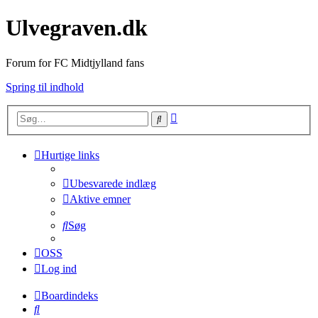
Ulvegraven.dk
Forum for FC Midtjylland fans
Spring til indhold
Avanceret
Søg
søgning
Hurtige links
Ubesvarede indlæg
Aktive emner
Søg
OSS
Log ind
Boardindeks
Søg