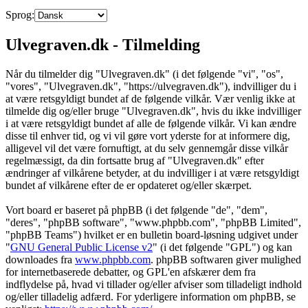
Sprog:
Ulvegraven.dk - Tilmelding
Når du tilmelder dig "Ulvegraven.dk" (i det følgende "vi", "os",
"vores", "Ulvegraven.dk", "https://ulvegraven.dk"), indvilliger du i
at være retsgyldigt bundet af de følgende vilkår. Vær venlig ikke at
tilmelde dig og/eller bruge "Ulvegraven.dk", hvis du ikke indvilliger
i at være retsgyldigt bundet af alle de følgende vilkår. Vi kan ændre
disse til enhver tid, og vi vil gøre vort yderste for at informere dig,
alligevel vil det være fornuftigt, at du selv gennemgår disse vilkår
regelmæssigt, da din fortsatte brug af "Ulvegraven.dk" efter
ændringer af vilkårene betyder, at du indvilliger i at være retsgyldigt
bundet af vilkårene efter de er opdateret og/eller skærpet.
Vort board er baseret på phpBB (i det følgende "de", "dem",
"deres", "phpBB software", "www.phpbb.com", "phpBB Limited",
"phpBB Teams") hvilket er en bulletin board-løsning udgivet under
"
GNU General Public License v2
" (i det følgende "GPL") og kan
downloades fra
www.phpbb.com
. phpBB softwaren giver mulighed
for internetbaserede debatter, og GPL'en afskærer dem fra
indflydelse på, hvad vi tillader og/eller afviser som tilladeligt indhold
og/eller tilladelig adfærd. For yderligere information om phpBB, se