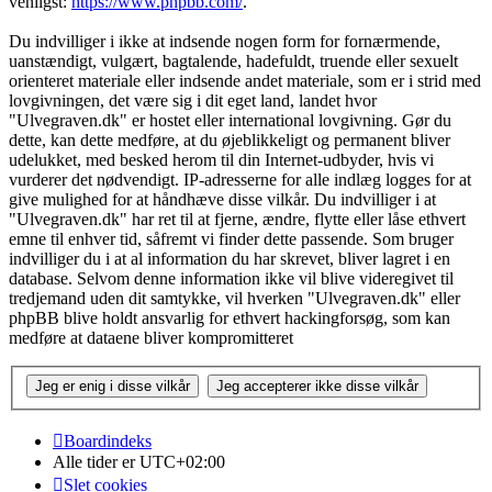
venligst:
https://www.phpbb.com/
.
Du indvilliger i ikke at indsende nogen form for fornærmende,
uanstændigt, vulgært, bagtalende, hadefuldt, truende eller sexuelt
orienteret materiale eller indsende andet materiale, som er i strid med
lovgivningen, det være sig i dit eget land, landet hvor
"Ulvegraven.dk" er hostet eller international lovgivning. Gør du
dette, kan dette medføre, at du øjeblikkeligt og permanent bliver
udelukket, med besked herom til din Internet-udbyder, hvis vi
vurderer det nødvendigt. IP-adresserne for alle indlæg logges for at
give mulighed for at håndhæve disse vilkår. Du indvilliger i at
"Ulvegraven.dk" har ret til at fjerne, ændre, flytte eller låse ethvert
emne til enhver tid, såfremt vi finder dette passende. Som bruger
indvilliger du i at al information du har skrevet, bliver lagret i en
database. Selvom denne information ikke vil blive videregivet til
tredjemand uden dit samtykke, vil hverken "Ulvegraven.dk" eller
phpBB blive holdt ansvarlig for ethvert hackingforsøg, som kan
medføre at dataene bliver kompromitteret
Boardindeks
Alle tider er
UTC+02:00
Slet cookies