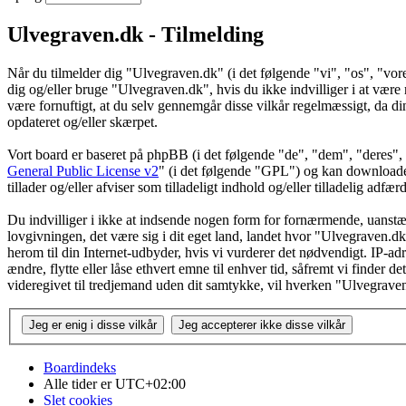
Ulvegraven.dk - Tilmelding
Når du tilmelder dig "Ulvegraven.dk" (i det følgende "vi", "os", "vore
dig og/eller bruge "Ulvegraven.dk", hvis du ikke indvilliger i at være re
være fornuftigt, at du selv gennemgår disse vilkår regelmæssigt, da din
opdateret og/eller skærpet.
Vort board er baseret på phpBB (i det følgende "de", "dem", "dere
General Public License v2
" (i det følgende "GPL") og kan download
tillader og/eller afviser som tilladeligt indhold og/eller tilladelig ad
Du indvilliger i ikke at indsende nogen form for fornærmende, uanstænd
lovgivningen, det være sig i dit eget land, landet hvor "Ulvegraven.dk
herom til din Internet-udbyder, hvis vi vurderer det nødvendigt. IP-adre
ændre, flytte eller låse ethvert emne til enhver tid, såfremt vi finder 
videregivet til tredjemand uden dit samtykke, vil hverken "Ulvegrave
Boardindeks
Alle tider er
UTC+02:00
Slet cookies