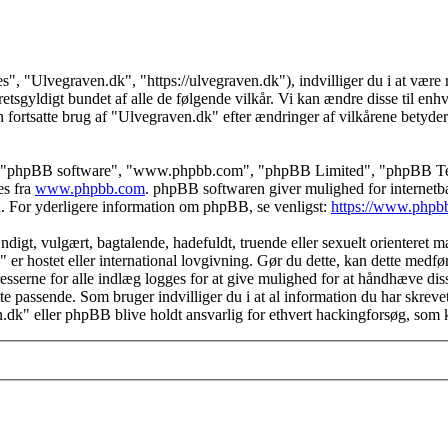
s", "Ulvegraven.dk", "https://ulvegraven.dk"), indvilliger du i at være r
tsgyldigt bundet af alle de følgende vilkår. Vi kan ændre disse til enhver
 fortsatte brug af "Ulvegraven.dk" efter ændringer af vilkårene betyder, a
s", "phpBB software", "www.phpbb.com", "phpBB Limited", "phpBB Teams
es fra
www.phpbb.com
. phpBB softwaren giver mulighed for internetba
færd. For yderligere information om phpBB, se venligst:
https://www.phpb
igt, vulgært, bagtalende, hadefuldt, truende eller sexuelt orienteret mat
" er hostet eller international lovgivning. Gør du dette, kan dette medf
sserne for alle indlæg logges for at give mulighed for at håndhæve disse 
dette passende. Som bruger indvilliger du i at al information du har skrev
n.dk" eller phpBB blive holdt ansvarlig for ethvert hackingforsøg, som