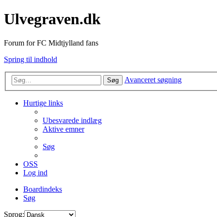
Ulvegraven.dk
Forum for FC Midtjylland fans
Spring til indhold
Avanceret søgning
Søg
Hurtige links
Ubesvarede indlæg
Aktive emner
Søg
OSS
Log ind
Boardindeks
Søg
Sprog: