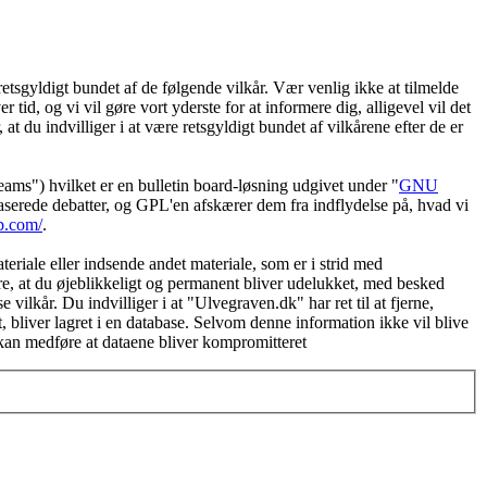
etsgyldigt bundet af de følgende vilkår. Vær venlig ikke at tilmelde
 tid, og vi vil gøre vort yderste for at informere dig, alligevel vil det
t du indvilliger i at være retsgyldigt bundet af vilkårene efter de er
") hvilket er en bulletin board-løsning udgivet under "
GNU
serede debatter, og GPL'en afskærer dem fra indflydelse på, hvad vi
b.com/
.
eriale eller indsende andet materiale, som er i strid med
øre, at du øjeblikkeligt og permanent bliver udelukket, med besked
vilkår. Du indvilliger i at "Ulvegraven.dk" har ret til at fjerne,
et, bliver lagret i en database. Selvom denne information ikke vil blive
 kan medføre at dataene bliver kompromitteret