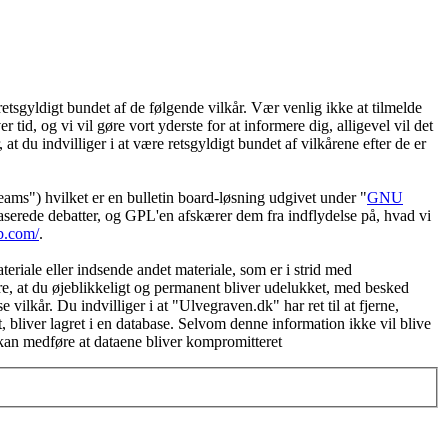
etsgyldigt bundet af de følgende vilkår. Vær venlig ikke at tilmelde
 tid, og vi vil gøre vort yderste for at informere dig, alligevel vil det
t du indvilliger i at være retsgyldigt bundet af vilkårene efter de er
") hvilket er en bulletin board-løsning udgivet under "
GNU
serede debatter, og GPL'en afskærer dem fra indflydelse på, hvad vi
b.com/
.
eriale eller indsende andet materiale, som er i strid med
øre, at du øjeblikkeligt og permanent bliver udelukket, med besked
vilkår. Du indvilliger i at "Ulvegraven.dk" har ret til at fjerne,
et, bliver lagret i en database. Selvom denne information ikke vil blive
 kan medføre at dataene bliver kompromitteret