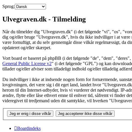
Sprog:
Ulvegraven.dk - Tilmelding
Når du tilmelder dig "Ulvegraven.dk" (i det følgende "vi", "os", "vore
dig og/eller bruge "Ulvegraven.dk", hvis du ikke indvilliger i at være re
være fornuftigt, at du selv gennemgår disse vilkår regelmæssigt, da din
opdateret og/eller skærpet.
Vort board er baseret på phpBB (i det følgende "de", "dem", "dere
General Public License v2
" (i det følgende "GPL") og kan download
tillader og/eller afviser som tilladeligt indhold og/eller tilladelig ad
Du indvilliger i ikke at indsende nogen form for fornærmende, uanstænd
lovgivningen, det være sig i dit eget land, landet hvor "Ulvegraven.dk
herom til din Internet-udbyder, hvis vi vurderer det nødvendigt. IP-adre
ændre, flytte eller låse ethvert emne til enhver tid, såfremt vi finder 
videregivet til tredjemand uden dit samtykke, vil hverken "Ulvegrave
Boardindeks