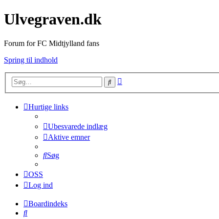
Ulvegraven.dk
Forum for FC Midtjylland fans
Spring til indhold
Avanceret
Søg
søgning
Hurtige links
Ubesvarede indlæg
Aktive emner
Søg
OSS
Log ind
Boardindeks
Søg