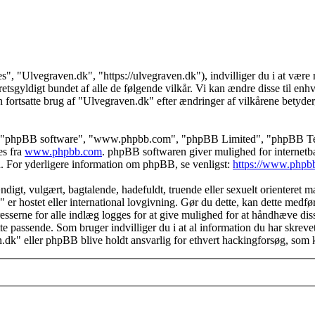
s", "Ulvegraven.dk", "https://ulvegraven.dk"), indvilliger du i at være r
tsgyldigt bundet af alle de følgende vilkår. Vi kan ændre disse til enhver
 fortsatte brug af "Ulvegraven.dk" efter ændringer af vilkårene betyder, a
s", "phpBB software", "www.phpbb.com", "phpBB Limited", "phpBB Teams
es fra
www.phpbb.com
. phpBB softwaren giver mulighed for internetba
færd. For yderligere information om phpBB, se venligst:
https://www.phpb
igt, vulgært, bagtalende, hadefuldt, truende eller sexuelt orienteret mat
" er hostet eller international lovgivning. Gør du dette, kan dette medf
sserne for alle indlæg logges for at give mulighed for at håndhæve disse 
dette passende. Som bruger indvilliger du i at al information du har skrev
n.dk" eller phpBB blive holdt ansvarlig for ethvert hackingforsøg, som