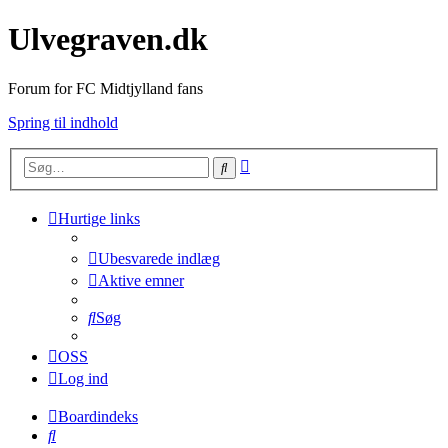
Ulvegraven.dk
Forum for FC Midtjylland fans
Spring til indhold
Avanceret
Søg
søgning
Hurtige links
Ubesvarede indlæg
Aktive emner
Søg
OSS
Log ind
Boardindeks
Søg