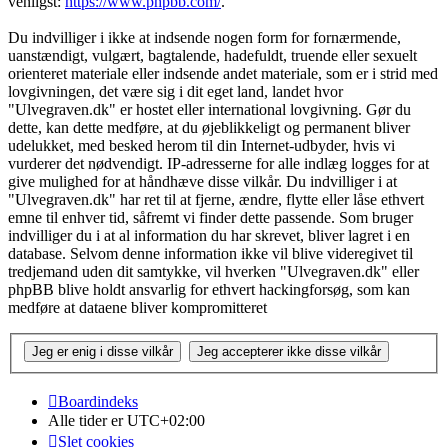
venligst:
https://www.phpbb.com/
.
Du indvilliger i ikke at indsende nogen form for fornærmende,
uanstændigt, vulgært, bagtalende, hadefuldt, truende eller sexuelt
orienteret materiale eller indsende andet materiale, som er i strid med
lovgivningen, det være sig i dit eget land, landet hvor
"Ulvegraven.dk" er hostet eller international lovgivning. Gør du
dette, kan dette medføre, at du øjeblikkeligt og permanent bliver
udelukket, med besked herom til din Internet-udbyder, hvis vi
vurderer det nødvendigt. IP-adresserne for alle indlæg logges for at
give mulighed for at håndhæve disse vilkår. Du indvilliger i at
"Ulvegraven.dk" har ret til at fjerne, ændre, flytte eller låse ethvert
emne til enhver tid, såfremt vi finder dette passende. Som bruger
indvilliger du i at al information du har skrevet, bliver lagret i en
database. Selvom denne information ikke vil blive videregivet til
tredjemand uden dit samtykke, vil hverken "Ulvegraven.dk" eller
phpBB blive holdt ansvarlig for ethvert hackingforsøg, som kan
medføre at dataene bliver kompromitteret
Boardindeks
Alle tider er
UTC+02:00
Slet cookies