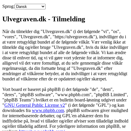
Sprog:
Ulvegraven.dk - Tilmelding
Når du tilmelder dig "Ulvegraven.dk" (i det følgende "vi", "os",
"vores", "Ulvegraven.dk", "https://ulvegraven.dk"), indvilliger du i
at være retsgyldigt bundet af de følgende vilkår. Vær venlig ikke at
tilmelde dig og/eller bruge "Ulvegraven.dk", hvis du ikke indvilliger
i at være retsgyldigt bundet af alle de følgende vilkår. Vi kan ændre
disse til enhver tid, og vi vil gøre vort yderste for at informere dig,
alligevel vil det være fornuftigt, at du selv gennemgår disse vilkår
regelmæssigt, da din fortsatte brug af "Ulvegraven.dk" efter
ændringer af vilkårene betyder, at du indvilliger i at være retsgyldigt
bundet af vilkårene efter de er opdateret og/eller skærpet.
Vort board er baseret på phpBB (i det følgende "de", "dem",
"deres", "phpBB software", "www.phpbb.com", "phpBB Limited",
"phpBB Teams") hvilket er en bulletin board-løsning udgivet under
"
GNU General Public License v2
" (i det følgende "GPL") og kan
downloades fra
www.phpbb.com
. phpBB softwaren giver mulighed
for internetbaserede debatter, og GPL'en afskærer dem fra
indflydelse på, hvad vi tillader og/eller afviser som tilladeligt indhold
og/eller tilladelig adfærd. For yderligere information om phpBB, se