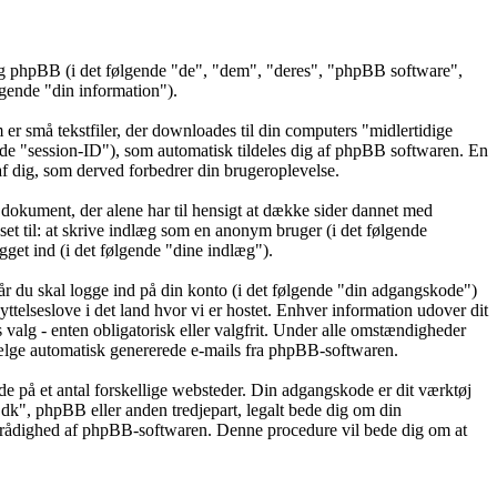
 og phpBB (i det følgende "de", "dem", "deres", "phpBB software",
ende "din information").
er små tekstfiler, der downloades til din computers "midlertidige
gende "session-ID"), som automatisk tildeles dig af phpBB softwaren. En
t af dig, som derved forbedrer din brugeroplevelse.
dokument, der alene har til hensigt at dække sider dannet med
t til: at skrive indlæg som en anonym bruger (i det følgende
get ind (i det følgende "dine indlæg").
år du skal logge ind på din konto (i det følgende "din adgangskode")
ttelseslove i det land hvor vi er hostet. Enhver information udover dit
alg - enten obligatorisk eller valgfrit. Under alle omstændigheder
ravælge automatisk genererede e-mails fra phpBB-softwaren.
de på et antal forskellige websteder. Din adgangskode er dit værktøj
.dk", phpBB eller anden tredjepart, legalt bede dig om din
l rådighed af phpBB-softwaren. Denne procedure vil bede dig om at