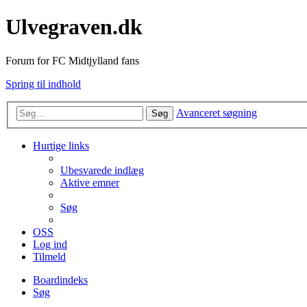
Ulvegraven.dk
Forum for FC Midtjylland fans
Spring til indhold
Avanceret søgning
Søg
Hurtige links
Ubesvarede indlæg
Aktive emner
Søg
OSS
Log ind
Tilmeld
Boardindeks
Søg