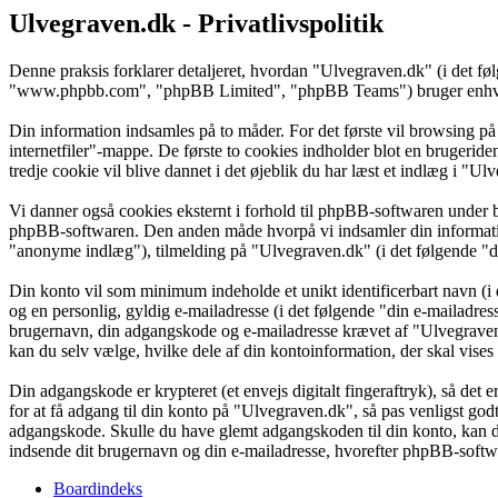
Ulvegraven.dk - Privatlivspolitik
Denne praksis forklarer detaljeret, hvordan "Ulvegraven.dk" (i det f
"www.phpbb.com", "phpBB Limited", "phpBB Teams") bruger enhver in
Din information indsamles på to måder. For det første vil browsing på
internetfiler"-mappe. De første to cookies indholder blot en brugeride
tredje cookie vil blive dannet i det øjeblik du har læst et indlæg i "Ul
Vi danner også cookies eksternt i forhold til phpBB-softwaren under 
phpBB-softwaren. Den anden måde hvorpå vi indsamler din information 
"anonyme indlæg"), tilmelding på "Ulvegraven.dk" (i det følgende "din
Din konto vil som minimum indeholde et unikt identificerbart navn (i 
og en personlig, gyldig e-mailadresse (i det følgende "din e-mailadres
brugernavn, din adgangskode og e-mailadresse krævet af "Ulvegraven.d
kan du selv vælge, hvilke dele af din kontoinformation, der skal vises
Din adgangskode er krypteret (et envejs digitalt fingeraftryk), så det
for at få adgang til din konto på "Ulvegraven.dk", så pas venligst go
adgangskode. Skulle du have glemt adgangskoden til din konto, kan d
indsende dit brugernavn og din e-mailadresse, hvorefter phpBB-softwar
Boardindeks