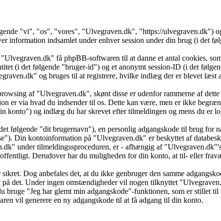
ølgende "vi", "os", "vores", "Ulvegraven.dk", "https://ulvegraven.dk")
formation indsamlet under enhver session under din brug (i det følg
 "Ulvegraven.dk" få phpBB-softwaren til at danne et antal cookies, som 
ntitet (i det følgende "bruger-id") og et anonymt session-ID (i det føl
vegraven.dk" og bruges til at registrere, hvilke indlæg der er blevet læs
browsing af "Ulvegraven.dk", skønt disse er udenfor rammerne af dette 
er via hvad du indsender til os. Dette kan være, men er ikke begrænse
 konto") og indlæg du har skrevet efter tilmeldingen og mens du er log
det følgende "dit brugernavn"), en personlig adgangskode til brug for n
se"). Din kontoinformation på "Ulvegraven.dk" er beskyttet af databesky
k" under tilmeldingssproceduren, er - afhængig af "Ulvegraven.dk"'s v
 offentligt. Derudover har du muligheden for din konto, at til- eller f
 er sikret. Dog anbefales det, at du ikke genbruger den samme adgangsko
dt på det. Under ingen omstændigheder vil nogen tilknyttet "Ulvegraven
u bruge "Jeg har glemt min adgangskode"-funktionen, som er stillet ti
en vil generere en ny adgangskode til at få adgang til din konto.