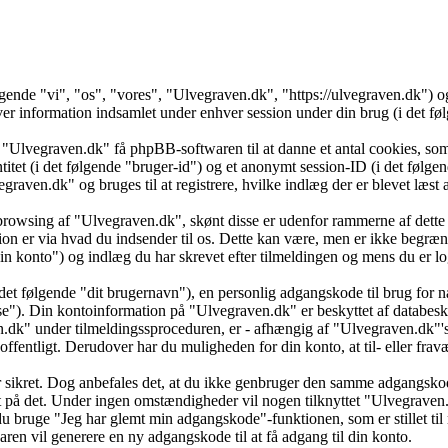
ølgende "vi", "os", "vores", "Ulvegraven.dk", "https://ulvegraven.dk")
formation indsamlet under enhver session under din brug (i det følg
 "Ulvegraven.dk" få phpBB-softwaren til at danne et antal cookies, som 
ntitet (i det følgende "bruger-id") og et anonymt session-ID (i det føl
vegraven.dk" og bruges til at registrere, hvilke indlæg der er blevet læs
browsing af "Ulvegraven.dk", skønt disse er udenfor rammerne af dette 
er via hvad du indsender til os. Dette kan være, men er ikke begrænse
 konto") og indlæg du har skrevet efter tilmeldingen og mens du er log
det følgende "dit brugernavn"), en personlig adgangskode til brug for n
se"). Din kontoinformation på "Ulvegraven.dk" er beskyttet af databesky
k" under tilmeldingssproceduren, er - afhængig af "Ulvegraven.dk"'s v
 offentligt. Derudover har du muligheden for din konto, at til- eller f
 er sikret. Dog anbefales det, at du ikke genbruger den samme adgangsko
dt på det. Under ingen omstændigheder vil nogen tilknyttet "Ulvegraven
u bruge "Jeg har glemt min adgangskode"-funktionen, som er stillet ti
en vil generere en ny adgangskode til at få adgang til din konto.