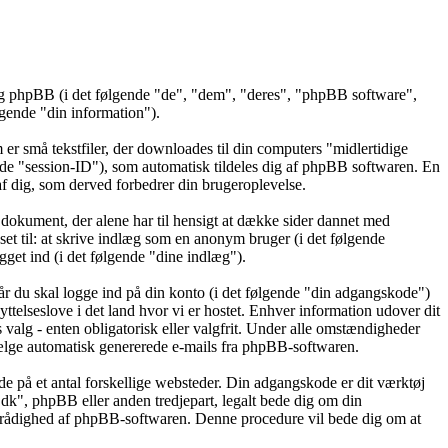
 og phpBB (i det følgende "de", "dem", "deres", "phpBB software",
ende "din information").
er små tekstfiler, der downloades til din computers "midlertidige
gende "session-ID"), som automatisk tildeles dig af phpBB softwaren. En
t af dig, som derved forbedrer din brugeroplevelse.
dokument, der alene har til hensigt at dække sider dannet med
t til: at skrive indlæg som en anonym bruger (i det følgende
get ind (i det følgende "dine indlæg").
år du skal logge ind på din konto (i det følgende "din adgangskode")
ttelseslove i det land hvor vi er hostet. Enhver information udover dit
alg - enten obligatorisk eller valgfrit. Under alle omstændigheder
ravælge automatisk genererede e-mails fra phpBB-softwaren.
de på et antal forskellige websteder. Din adgangskode er dit værktøj
.dk", phpBB eller anden tredjepart, legalt bede dig om din
l rådighed af phpBB-softwaren. Denne procedure vil bede dig om at