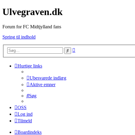
Ulvegraven.dk
Forum for FC Midtjylland fans
Spring til indhold
Avanceret
Søg
søgning
Hurtige links
Ubesvarede indlæg
Aktive emner
Søg
OSS
Log ind
Tilmeld
Boardindeks