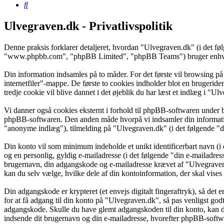
Søg
Ulvegraven.dk - Privatlivspolitik
Denne praksis forklarer detaljeret, hvordan "Ulvegraven.dk" (i det f
"www.phpbb.com", "phpBB Limited", "phpBB Teams") bruger enhver in
Din information indsamles på to måder. For det første vil browsing på
internetfiler"-mappe. De første to cookies indholder blot en brugeride
tredje cookie vil blive dannet i det øjeblik du har læst et indlæg i "Ul
Vi danner også cookies eksternt i forhold til phpBB-softwaren under 
phpBB-softwaren. Den anden måde hvorpå vi indsamler din information 
"anonyme indlæg"), tilmelding på "Ulvegraven.dk" (i det følgende "din
Din konto vil som minimum indeholde et unikt identificerbart navn (i 
og en personlig, gyldig e-mailadresse (i det følgende "din e-mailadres
brugernavn, din adgangskode og e-mailadresse krævet af "Ulvegraven.d
kan du selv vælge, hvilke dele af din kontoinformation, der skal vises
Din adgangskode er krypteret (et envejs digitalt fingeraftryk), så det
for at få adgang til din konto på "Ulvegraven.dk", så pas venligst go
adgangskode. Skulle du have glemt adgangskoden til din konto, kan d
indsende dit brugernavn og din e-mailadresse, hvorefter phpBB-softwar