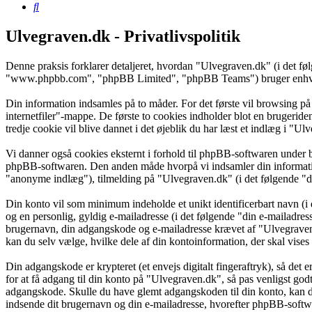
Søg
Ulvegraven.dk - Privatlivspolitik
Denne praksis forklarer detaljeret, hvordan "Ulvegraven.dk" (i det f
"www.phpbb.com", "phpBB Limited", "phpBB Teams") bruger enhver in
Din information indsamles på to måder. For det første vil browsing på
internetfiler"-mappe. De første to cookies indholder blot en brugeride
tredje cookie vil blive dannet i det øjeblik du har læst et indlæg i "Ul
Vi danner også cookies eksternt i forhold til phpBB-softwaren under 
phpBB-softwaren. Den anden måde hvorpå vi indsamler din information 
"anonyme indlæg"), tilmelding på "Ulvegraven.dk" (i det følgende "din
Din konto vil som minimum indeholde et unikt identificerbart navn (i 
og en personlig, gyldig e-mailadresse (i det følgende "din e-mailadres
brugernavn, din adgangskode og e-mailadresse krævet af "Ulvegraven.d
kan du selv vælge, hvilke dele af din kontoinformation, der skal vises
Din adgangskode er krypteret (et envejs digitalt fingeraftryk), så det
for at få adgang til din konto på "Ulvegraven.dk", så pas venligst go
adgangskode. Skulle du have glemt adgangskoden til din konto, kan d
indsende dit brugernavn og din e-mailadresse, hvorefter phpBB-softwar