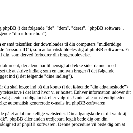
 og phpBB (i det følgende "de", "dem", "deres", "phpBB software",
ende "din information").
er små tekstfiler, der downloades til din computers "midlertidige
gende "session-ID"), som automatisk tildeles dig af phpBB softwaren. En
t af dig, som derved forbedrer din brugeroplevelse.
dokument, der alene har til hensigt at dække sider dannet med
t til: at skrive indlæg som en anonym bruger (i det følgende
get ind (i det følgende "dine indlæg").
år du skal logge ind på din konto (i det følgende "din adgangskode")
ttelseslove i det land hvor vi er hostet. Enhver information udover dit
alg - enten obligatorisk eller valgfrit. Under alle omstændigheder
ravælge automatisk genererede e-mails fra phpBB-softwaren.
de på et antal forskellige websteder. Din adgangskode er dit værktøj
.dk", phpBB eller anden tredjepart, legalt bede dig om din
l rådighed af phpBB-softwaren. Denne procedure vil bede dig om at