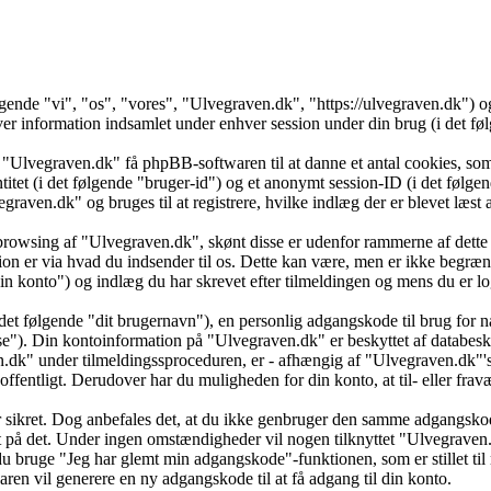
ølgende "vi", "os", "vores", "Ulvegraven.dk", "https://ulvegraven.dk")
formation indsamlet under enhver session under din brug (i det følg
 "Ulvegraven.dk" få phpBB-softwaren til at danne et antal cookies, som 
ntitet (i det følgende "bruger-id") og et anonymt session-ID (i det føl
vegraven.dk" og bruges til at registrere, hvilke indlæg der er blevet læs
browsing af "Ulvegraven.dk", skønt disse er udenfor rammerne af dette 
er via hvad du indsender til os. Dette kan være, men er ikke begrænse
 konto") og indlæg du har skrevet efter tilmeldingen og mens du er log
det følgende "dit brugernavn"), en personlig adgangskode til brug for n
se"). Din kontoinformation på "Ulvegraven.dk" er beskyttet af databesky
k" under tilmeldingssproceduren, er - afhængig af "Ulvegraven.dk"'s v
 offentligt. Derudover har du muligheden for din konto, at til- eller f
 er sikret. Dog anbefales det, at du ikke genbruger den samme adgangsko
dt på det. Under ingen omstændigheder vil nogen tilknyttet "Ulvegraven
u bruge "Jeg har glemt min adgangskode"-funktionen, som er stillet ti
en vil generere en ny adgangskode til at få adgang til din konto.