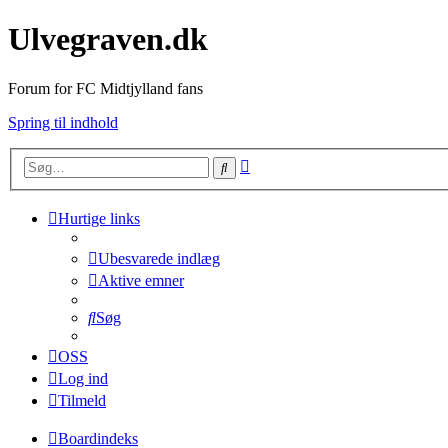
Ulvegraven.dk
Forum for FC Midtjylland fans
Spring til indhold
Avanceret
Søg
søgning
Hurtige links
Ubesvarede indlæg
Aktive emner
Søg
OSS
Log ind
Tilmeld
Boardindeks