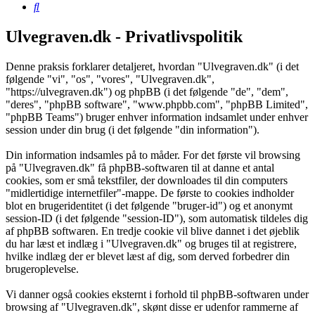
Søg
Ulvegraven.dk - Privatlivspolitik
Denne praksis forklarer detaljeret, hvordan "Ulvegraven.dk" (i det
følgende "vi", "os", "vores", "Ulvegraven.dk",
"https://ulvegraven.dk") og phpBB (i det følgende "de", "dem",
"deres", "phpBB software", "www.phpbb.com", "phpBB Limited",
"phpBB Teams") bruger enhver information indsamlet under enhver
session under din brug (i det følgende "din information").
Din information indsamles på to måder. For det første vil browsing
på "Ulvegraven.dk" få phpBB-softwaren til at danne et antal
cookies, som er små tekstfiler, der downloades til din computers
"midlertidige internetfiler"-mappe. De første to cookies indholder
blot en brugeridentitet (i det følgende "bruger-id") og et anonymt
session-ID (i det følgende "session-ID"), som automatisk tildeles dig
af phpBB softwaren. En tredje cookie vil blive dannet i det øjeblik
du har læst et indlæg i "Ulvegraven.dk" og bruges til at registrere,
hvilke indlæg der er blevet læst af dig, som derved forbedrer din
brugeroplevelse.
Vi danner også cookies eksternt i forhold til phpBB-softwaren under
browsing af "Ulvegraven.dk", skønt disse er udenfor rammerne af