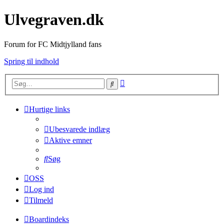
Ulvegraven.dk
Forum for FC Midtjylland fans
Spring til indhold
Avanceret
Søg
søgning
Hurtige links
Ubesvarede indlæg
Aktive emner
Søg
OSS
Log ind
Tilmeld
Boardindeks