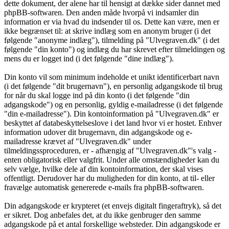
dette dokument, der alene har til hensigt at dække sider dannet med
phpBB-softwaren. Den anden måde hvorpå vi indsamler din
information er via hvad du indsender til os. Dette kan være, men er
ikke begrænset til: at skrive indlæg som en anonym bruger (i det
følgende "anonyme indlæg"), tilmelding på "Ulvegraven.dk" (i det
følgende "din konto") og indlæg du har skrevet efter tilmeldingen og
mens du er logget ind (i det følgende "dine indlæg").
Din konto vil som minimum indeholde et unikt identificerbart navn
(i det følgende "dit brugernavn"), en personlig adgangskode til brug
for når du skal logge ind på din konto (i det følgende "din
adgangskode") og en personlig, gyldig e-mailadresse (i det følgende
"din e-mailadresse"). Din kontoinformation på "Ulvegraven.dk" er
beskyttet af databeskyttelseslove i det land hvor vi er hostet. Enhver
information udover dit brugernavn, din adgangskode og e-
mailadresse krævet af "Ulvegraven.dk" under
tilmeldingssproceduren, er - afhængig af "Ulvegraven.dk"'s valg -
enten obligatorisk eller valgfrit. Under alle omstændigheder kan du
selv vælge, hvilke dele af din kontoinformation, der skal vises
offentligt. Derudover har du muligheden for din konto, at til- eller
fravælge automatisk genererede e-mails fra phpBB-softwaren.
Din adgangskode er krypteret (et envejs digitalt fingeraftryk), så det
er sikret. Dog anbefales det, at du ikke genbruger den samme
adgangskode på et antal forskellige websteder. Din adgangskode er