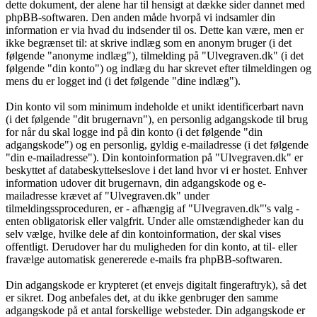
dette dokument, der alene har til hensigt at dække sider dannet med
phpBB-softwaren. Den anden måde hvorpå vi indsamler din
information er via hvad du indsender til os. Dette kan være, men er
ikke begrænset til: at skrive indlæg som en anonym bruger (i det
følgende "anonyme indlæg"), tilmelding på "Ulvegraven.dk" (i det
følgende "din konto") og indlæg du har skrevet efter tilmeldingen og
mens du er logget ind (i det følgende "dine indlæg").
Din konto vil som minimum indeholde et unikt identificerbart navn
(i det følgende "dit brugernavn"), en personlig adgangskode til brug
for når du skal logge ind på din konto (i det følgende "din
adgangskode") og en personlig, gyldig e-mailadresse (i det følgende
"din e-mailadresse"). Din kontoinformation på "Ulvegraven.dk" er
beskyttet af databeskyttelseslove i det land hvor vi er hostet. Enhver
information udover dit brugernavn, din adgangskode og e-
mailadresse krævet af "Ulvegraven.dk" under
tilmeldingssproceduren, er - afhængig af "Ulvegraven.dk"'s valg -
enten obligatorisk eller valgfrit. Under alle omstændigheder kan du
selv vælge, hvilke dele af din kontoinformation, der skal vises
offentligt. Derudover har du muligheden for din konto, at til- eller
fravælge automatisk genererede e-mails fra phpBB-softwaren.
Din adgangskode er krypteret (et envejs digitalt fingeraftryk), så det
er sikret. Dog anbefales det, at du ikke genbruger den samme
adgangskode på et antal forskellige websteder. Din adgangskode er