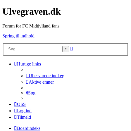
Ulvegraven.dk
Forum for FC Midtjylland fans
Spring til indhold
Avanceret
Søg
søgning
Hurtige links
Ubesvarede indlæg
Aktive emner
Søg
OSS
Log ind
Tilmeld
Boardindeks