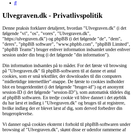
Søg
Ulvegraven.dk - Privatlivspolitik
Denne praksis forklarer detaljeret, hvordan "Ulvegraven.dk" (i det
følgende "vi", "os", "vores", "Ulvegraven.dk",
"https://ulvegraven.dk") og phpBB (i det følgende "de", "dem",
"deres", "phpBB software", "www.phpbb.com", "phpBB Limited",
"phpBB Teams") bruger enhver information indsamlet under enhver
session under din brug (i det følgende "din information").
Din information indsamles på to måder. For det første vil browsing
på "Ulvegraven.dk" få phpBB-softwaren til at danne et antal
cookies, som er små tekstfiler, der downloades til din computers
"midlertidige internetfiler"-mappe. De første to cookies indholder
blot en brugeridentitet (i det følgende "bruger-id") og et anonymt
session-ID (i det følgende "session-ID"), som automatisk tildeles dig
af phpBB softwaren. En tredje cookie vil blive dannet i det øjeblik
du har læst et indlæg i "Ulvegraven.dk" og bruges til at registrere,
hvilke indlæg der er blevet læst af dig, som derved forbedrer din
brugeroplevelse.
Vi danner også cookies eksternt i forhold til phpBB-softwaren under
browsing af "Ulvegraven.dk", skønt disse er udenfor rammerne af