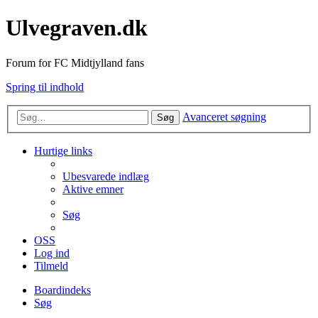
Ulvegraven.dk
Forum for FC Midtjylland fans
Spring til indhold
Avanceret søgning
Søg
Hurtige links
Ubesvarede indlæg
Aktive emner
Søg
OSS
Log ind
Tilmeld
Boardindeks
Søg