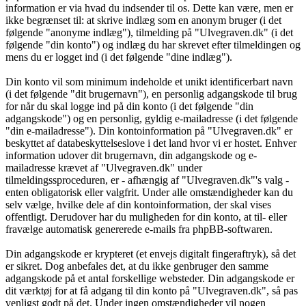
information er via hvad du indsender til os. Dette kan være, men er
ikke begrænset til: at skrive indlæg som en anonym bruger (i det
følgende "anonyme indlæg"), tilmelding på "Ulvegraven.dk" (i det
følgende "din konto") og indlæg du har skrevet efter tilmeldingen og
mens du er logget ind (i det følgende "dine indlæg").
Din konto vil som minimum indeholde et unikt identificerbart navn
(i det følgende "dit brugernavn"), en personlig adgangskode til brug
for når du skal logge ind på din konto (i det følgende "din
adgangskode") og en personlig, gyldig e-mailadresse (i det følgende
"din e-mailadresse"). Din kontoinformation på "Ulvegraven.dk" er
beskyttet af databeskyttelseslove i det land hvor vi er hostet. Enhver
information udover dit brugernavn, din adgangskode og e-
mailadresse krævet af "Ulvegraven.dk" under
tilmeldingssproceduren, er - afhængig af "Ulvegraven.dk"'s valg -
enten obligatorisk eller valgfrit. Under alle omstændigheder kan du
selv vælge, hvilke dele af din kontoinformation, der skal vises
offentligt. Derudover har du muligheden for din konto, at til- eller
fravælge automatisk genererede e-mails fra phpBB-softwaren.
Din adgangskode er krypteret (et envejs digitalt fingeraftryk), så det
er sikret. Dog anbefales det, at du ikke genbruger den samme
adgangskode på et antal forskellige websteder. Din adgangskode er
dit værktøj for at få adgang til din konto på "Ulvegraven.dk", så pas
venligst godt på det. Under ingen omstændigheder vil nogen