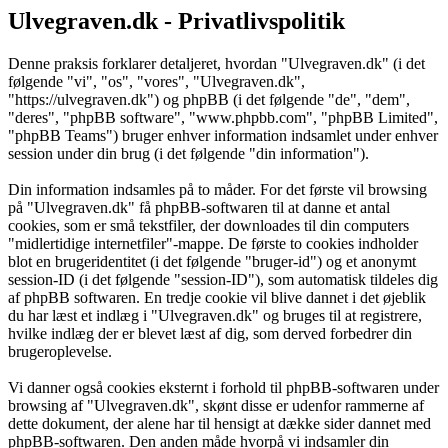
Ulvegraven.dk - Privatlivspolitik
Denne praksis forklarer detaljeret, hvordan "Ulvegraven.dk" (i det
følgende "vi", "os", "vores", "Ulvegraven.dk",
"https://ulvegraven.dk") og phpBB (i det følgende "de", "dem",
"deres", "phpBB software", "www.phpbb.com", "phpBB Limited",
"phpBB Teams") bruger enhver information indsamlet under enhver
session under din brug (i det følgende "din information").
Din information indsamles på to måder. For det første vil browsing
på "Ulvegraven.dk" få phpBB-softwaren til at danne et antal
cookies, som er små tekstfiler, der downloades til din computers
"midlertidige internetfiler"-mappe. De første to cookies indholder
blot en brugeridentitet (i det følgende "bruger-id") og et anonymt
session-ID (i det følgende "session-ID"), som automatisk tildeles dig
af phpBB softwaren. En tredje cookie vil blive dannet i det øjeblik
du har læst et indlæg i "Ulvegraven.dk" og bruges til at registrere,
hvilke indlæg der er blevet læst af dig, som derved forbedrer din
brugeroplevelse.
Vi danner også cookies eksternt i forhold til phpBB-softwaren under
browsing af "Ulvegraven.dk", skønt disse er udenfor rammerne af
dette dokument, der alene har til hensigt at dække sider dannet med
phpBB-softwaren. Den anden måde hvorpå vi indsamler din