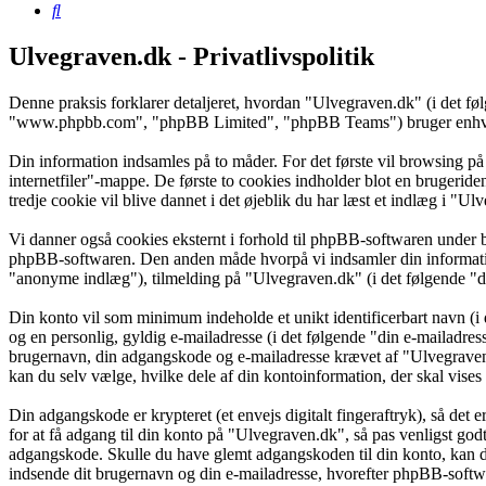
Søg
Ulvegraven.dk - Privatlivspolitik
Denne praksis forklarer detaljeret, hvordan "Ulvegraven.dk" (i det f
"www.phpbb.com", "phpBB Limited", "phpBB Teams") bruger enhver in
Din information indsamles på to måder. For det første vil browsing på
internetfiler"-mappe. De første to cookies indholder blot en brugeride
tredje cookie vil blive dannet i det øjeblik du har læst et indlæg i "Ul
Vi danner også cookies eksternt i forhold til phpBB-softwaren under 
phpBB-softwaren. Den anden måde hvorpå vi indsamler din information 
"anonyme indlæg"), tilmelding på "Ulvegraven.dk" (i det følgende "din
Din konto vil som minimum indeholde et unikt identificerbart navn (i 
og en personlig, gyldig e-mailadresse (i det følgende "din e-mailadres
brugernavn, din adgangskode og e-mailadresse krævet af "Ulvegraven.d
kan du selv vælge, hvilke dele af din kontoinformation, der skal vises
Din adgangskode er krypteret (et envejs digitalt fingeraftryk), så det
for at få adgang til din konto på "Ulvegraven.dk", så pas venligst go
adgangskode. Skulle du have glemt adgangskoden til din konto, kan d
indsende dit brugernavn og din e-mailadresse, hvorefter phpBB-softwar