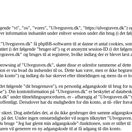
ølgende "vi", "os", "vores", "Ulvegraven.dk", "https://ulvegraven.dk")
formation indsamlet under enhver session under din brug (i det følg
 "Ulvegraven.dk" få phpBB-softwaren til at danne et antal cookies, som 
ntitet (i det følgende "bruger-id") og et anonymt session-ID (i det føl
vegraven.dk" og bruges til at registrere, hvilke indlæg der er blevet læs
browsing af "Ulvegraven.dk", skønt disse er udenfor rammerne af dette 
er via hvad du indsender til os. Dette kan være, men er ikke begrænse
 konto") og indlæg du har skrevet efter tilmeldingen og mens du er log
det følgende "dit brugernavn"), en personlig adgangskode til brug for n
se"). Din kontoinformation på "Ulvegraven.dk" er beskyttet af databesky
k" under tilmeldingssproceduren, er - afhængig af "Ulvegraven.dk"'s v
 offentligt. Derudover har du muligheden for din konto, at til- eller f
 er sikret. Dog anbefales det, at du ikke genbruger den samme adgangsko
dt på det. Under ingen omstændigheder vil nogen tilknyttet "Ulvegraven
u bruge "Jeg har glemt min adgangskode"-funktionen, som er stillet ti
en vil generere en ny adgangskode til at få adgang til din konto.