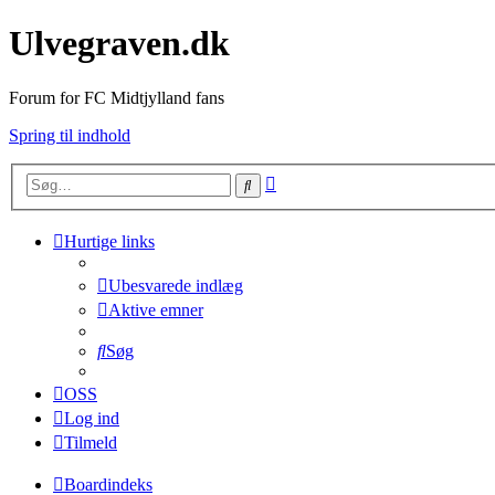
Ulvegraven.dk
Forum for FC Midtjylland fans
Spring til indhold
Avanceret
Søg
søgning
Hurtige links
Ubesvarede indlæg
Aktive emner
Søg
OSS
Log ind
Tilmeld
Boardindeks