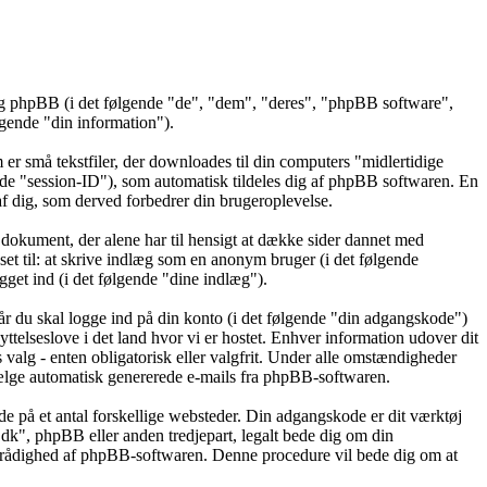
 og phpBB (i det følgende "de", "dem", "deres", "phpBB software",
ende "din information").
er små tekstfiler, der downloades til din computers "midlertidige
gende "session-ID"), som automatisk tildeles dig af phpBB softwaren. En
t af dig, som derved forbedrer din brugeroplevelse.
dokument, der alene har til hensigt at dække sider dannet med
t til: at skrive indlæg som en anonym bruger (i det følgende
get ind (i det følgende "dine indlæg").
år du skal logge ind på din konto (i det følgende "din adgangskode")
ttelseslove i det land hvor vi er hostet. Enhver information udover dit
alg - enten obligatorisk eller valgfrit. Under alle omstændigheder
ravælge automatisk genererede e-mails fra phpBB-softwaren.
de på et antal forskellige websteder. Din adgangskode er dit værktøj
.dk", phpBB eller anden tredjepart, legalt bede dig om din
l rådighed af phpBB-softwaren. Denne procedure vil bede dig om at