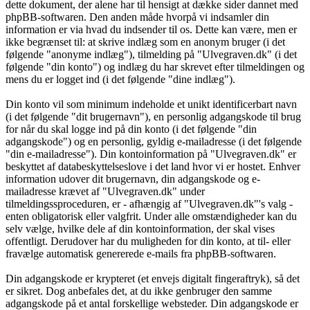
dette dokument, der alene har til hensigt at dække sider dannet med
phpBB-softwaren. Den anden måde hvorpå vi indsamler din
information er via hvad du indsender til os. Dette kan være, men er
ikke begrænset til: at skrive indlæg som en anonym bruger (i det
følgende "anonyme indlæg"), tilmelding på "Ulvegraven.dk" (i det
følgende "din konto") og indlæg du har skrevet efter tilmeldingen og
mens du er logget ind (i det følgende "dine indlæg").
Din konto vil som minimum indeholde et unikt identificerbart navn
(i det følgende "dit brugernavn"), en personlig adgangskode til brug
for når du skal logge ind på din konto (i det følgende "din
adgangskode") og en personlig, gyldig e-mailadresse (i det følgende
"din e-mailadresse"). Din kontoinformation på "Ulvegraven.dk" er
beskyttet af databeskyttelseslove i det land hvor vi er hostet. Enhver
information udover dit brugernavn, din adgangskode og e-
mailadresse krævet af "Ulvegraven.dk" under
tilmeldingssproceduren, er - afhængig af "Ulvegraven.dk"'s valg -
enten obligatorisk eller valgfrit. Under alle omstændigheder kan du
selv vælge, hvilke dele af din kontoinformation, der skal vises
offentligt. Derudover har du muligheden for din konto, at til- eller
fravælge automatisk genererede e-mails fra phpBB-softwaren.
Din adgangskode er krypteret (et envejs digitalt fingeraftryk), så det
er sikret. Dog anbefales det, at du ikke genbruger den samme
adgangskode på et antal forskellige websteder. Din adgangskode er