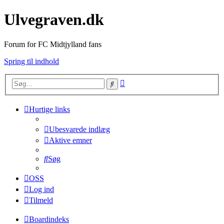
Ulvegraven.dk
Forum for FC Midtjylland fans
Spring til indhold
Avanceret
Søg
søgning
Hurtige links
Ubesvarede indlæg
Aktive emner
Søg
OSS
Log ind
Tilmeld
Boardindeks