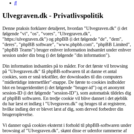
Søg
Ulvegraven.dk - Privatlivspolitik
Denne praksis forklarer detaljeret, hvordan "Ulvegraven.dk" (i det
følgende "vi", "os", "vores", "Ulvegraven.dk",
"https://ulvegraven.dk") og phpBB (i det følgende "de", "dem",
"deres", "phpBB software", "www.phpbb.com", "phpBB Limited",
"phpBB Teams") bruger enhver information indsamlet under enhver
session under din brug (i det følgende "din information").
Din information indsamles på to måder. For det første vil browsing
på "Ulvegraven.dk" få phpBB-softwaren til at danne et antal
cookies, som er små tekstfiler, der downloades til din computers
"midlertidige internetfiler"-mappe. De første to cookies indholder
blot en brugeridentitet (i det følgende "bruger-id") og et anonymt
session-ID (i det følgende "session-ID"), som automatisk tildeles dig
af phpBB softwaren. En tredje cookie vil blive dannet i det øjeblik
du har læst et indlæg i "Ulvegraven.dk" og bruges til at registrere,
hvilke indlæg der er blevet læst af dig, som derved forbedrer din
brugeroplevelse.
Vi danner også cookies eksternt i forhold til phpBB-softwaren under
browsing af "Ulvegraven.dk", skønt disse er udenfor rammerne af