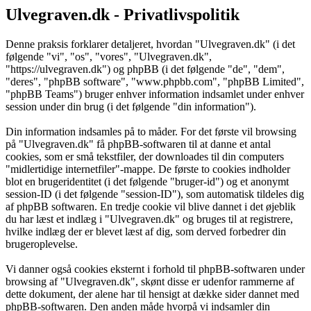
Ulvegraven.dk - Privatlivspolitik
Denne praksis forklarer detaljeret, hvordan "Ulvegraven.dk" (i det
følgende "vi", "os", "vores", "Ulvegraven.dk",
"https://ulvegraven.dk") og phpBB (i det følgende "de", "dem",
"deres", "phpBB software", "www.phpbb.com", "phpBB Limited",
"phpBB Teams") bruger enhver information indsamlet under enhver
session under din brug (i det følgende "din information").
Din information indsamles på to måder. For det første vil browsing
på "Ulvegraven.dk" få phpBB-softwaren til at danne et antal
cookies, som er små tekstfiler, der downloades til din computers
"midlertidige internetfiler"-mappe. De første to cookies indholder
blot en brugeridentitet (i det følgende "bruger-id") og et anonymt
session-ID (i det følgende "session-ID"), som automatisk tildeles dig
af phpBB softwaren. En tredje cookie vil blive dannet i det øjeblik
du har læst et indlæg i "Ulvegraven.dk" og bruges til at registrere,
hvilke indlæg der er blevet læst af dig, som derved forbedrer din
brugeroplevelse.
Vi danner også cookies eksternt i forhold til phpBB-softwaren under
browsing af "Ulvegraven.dk", skønt disse er udenfor rammerne af
dette dokument, der alene har til hensigt at dække sider dannet med
phpBB-softwaren. Den anden måde hvorpå vi indsamler din