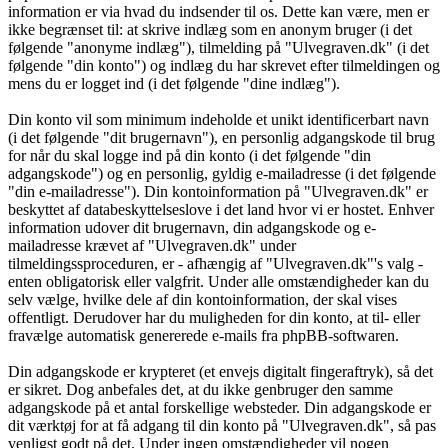
information er via hvad du indsender til os. Dette kan være, men er
ikke begrænset til: at skrive indlæg som en anonym bruger (i det
følgende "anonyme indlæg"), tilmelding på "Ulvegraven.dk" (i det
følgende "din konto") og indlæg du har skrevet efter tilmeldingen og
mens du er logget ind (i det følgende "dine indlæg").
Din konto vil som minimum indeholde et unikt identificerbart navn
(i det følgende "dit brugernavn"), en personlig adgangskode til brug
for når du skal logge ind på din konto (i det følgende "din
adgangskode") og en personlig, gyldig e-mailadresse (i det følgende
"din e-mailadresse"). Din kontoinformation på "Ulvegraven.dk" er
beskyttet af databeskyttelseslove i det land hvor vi er hostet. Enhver
information udover dit brugernavn, din adgangskode og e-
mailadresse krævet af "Ulvegraven.dk" under
tilmeldingssproceduren, er - afhængig af "Ulvegraven.dk"'s valg -
enten obligatorisk eller valgfrit. Under alle omstændigheder kan du
selv vælge, hvilke dele af din kontoinformation, der skal vises
offentligt. Derudover har du muligheden for din konto, at til- eller
fravælge automatisk genererede e-mails fra phpBB-softwaren.
Din adgangskode er krypteret (et envejs digitalt fingeraftryk), så det
er sikret. Dog anbefales det, at du ikke genbruger den samme
adgangskode på et antal forskellige websteder. Din adgangskode er
dit værktøj for at få adgang til din konto på "Ulvegraven.dk", så pas
venligst godt på det. Under ingen omstændigheder vil nogen