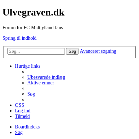
Ulvegraven.dk
Forum for FC Midtjylland fans
Spring til indhold
Avanceret søgning
Søg
Hurtige links
Ubesvarede indlæg
Aktive emner
Søg
OSS
Log ind
Tilmeld
Boardindeks
Søg