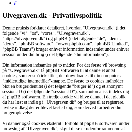
Søg
Ulvegraven.dk - Privatlivspolitik
Denne praksis forklarer detaljeret, hvordan "Ulvegraven.dk" (i det
følgende "vi", "os", "vores", "Ulvegraven.dk",
"https://ulvegraven.dk") og phpBB (i det følgende "de", "dem",
"deres", "phpBB software", "www.phpbb.com", "phpBB Limited",
"phpBB Teams") bruger enhver information indsamlet under enhver
session under din brug (i det følgende "din information").
Din information indsamles på to måder. For det første vil browsing
på "Ulvegraven.dk" få phpBB-softwaren til at danne et antal
cookies, som er små tekstfiler, der downloades til din computers
"midlertidige internetfiler"-mappe. De første to cookies indholder
blot en brugeridentitet (i det følgende "bruger-id") og et anonymt
session-ID (i det følgende "session-ID"), som automatisk tildeles dig
af phpBB softwaren. En tredje cookie vil blive dannet i det øjeblik
du har læst et indlæg i "Ulvegraven.dk" og bruges til at registrere,
hvilke indlæg der er blevet læst af dig, som derved forbedrer din
brugeroplevelse.
Vi danner også cookies eksternt i forhold til phpBB-softwaren under
browsing af "Ulvegraven.dk", skønt disse er udenfor rammerne af