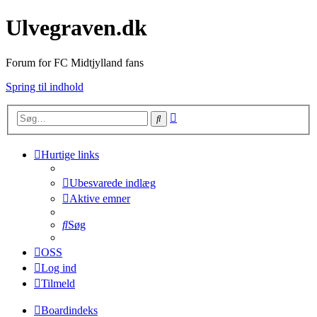
Ulvegraven.dk
Forum for FC Midtjylland fans
Spring til indhold
Avanceret
Søg
søgning
Hurtige links
Ubesvarede indlæg
Aktive emner
Søg
OSS
Log ind
Tilmeld
Boardindeks