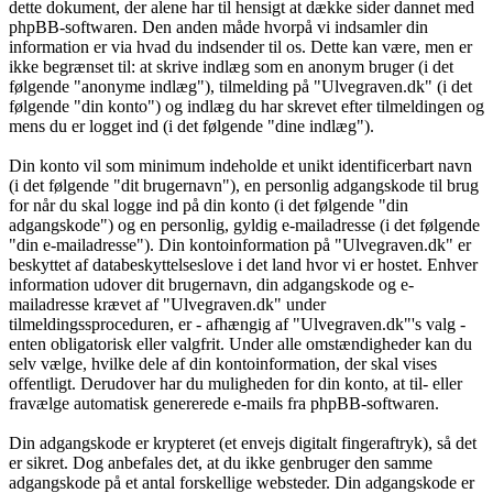
dette dokument, der alene har til hensigt at dække sider dannet med
phpBB-softwaren. Den anden måde hvorpå vi indsamler din
information er via hvad du indsender til os. Dette kan være, men er
ikke begrænset til: at skrive indlæg som en anonym bruger (i det
følgende "anonyme indlæg"), tilmelding på "Ulvegraven.dk" (i det
følgende "din konto") og indlæg du har skrevet efter tilmeldingen og
mens du er logget ind (i det følgende "dine indlæg").
Din konto vil som minimum indeholde et unikt identificerbart navn
(i det følgende "dit brugernavn"), en personlig adgangskode til brug
for når du skal logge ind på din konto (i det følgende "din
adgangskode") og en personlig, gyldig e-mailadresse (i det følgende
"din e-mailadresse"). Din kontoinformation på "Ulvegraven.dk" er
beskyttet af databeskyttelseslove i det land hvor vi er hostet. Enhver
information udover dit brugernavn, din adgangskode og e-
mailadresse krævet af "Ulvegraven.dk" under
tilmeldingssproceduren, er - afhængig af "Ulvegraven.dk"'s valg -
enten obligatorisk eller valgfrit. Under alle omstændigheder kan du
selv vælge, hvilke dele af din kontoinformation, der skal vises
offentligt. Derudover har du muligheden for din konto, at til- eller
fravælge automatisk genererede e-mails fra phpBB-softwaren.
Din adgangskode er krypteret (et envejs digitalt fingeraftryk), så det
er sikret. Dog anbefales det, at du ikke genbruger den samme
adgangskode på et antal forskellige websteder. Din adgangskode er