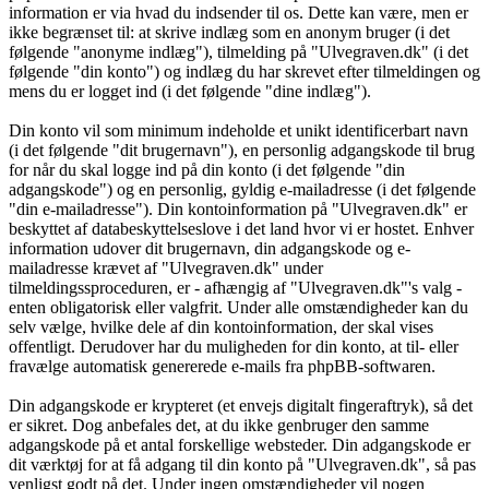
information er via hvad du indsender til os. Dette kan være, men er
ikke begrænset til: at skrive indlæg som en anonym bruger (i det
følgende "anonyme indlæg"), tilmelding på "Ulvegraven.dk" (i det
følgende "din konto") og indlæg du har skrevet efter tilmeldingen og
mens du er logget ind (i det følgende "dine indlæg").
Din konto vil som minimum indeholde et unikt identificerbart navn
(i det følgende "dit brugernavn"), en personlig adgangskode til brug
for når du skal logge ind på din konto (i det følgende "din
adgangskode") og en personlig, gyldig e-mailadresse (i det følgende
"din e-mailadresse"). Din kontoinformation på "Ulvegraven.dk" er
beskyttet af databeskyttelseslove i det land hvor vi er hostet. Enhver
information udover dit brugernavn, din adgangskode og e-
mailadresse krævet af "Ulvegraven.dk" under
tilmeldingssproceduren, er - afhængig af "Ulvegraven.dk"'s valg -
enten obligatorisk eller valgfrit. Under alle omstændigheder kan du
selv vælge, hvilke dele af din kontoinformation, der skal vises
offentligt. Derudover har du muligheden for din konto, at til- eller
fravælge automatisk genererede e-mails fra phpBB-softwaren.
Din adgangskode er krypteret (et envejs digitalt fingeraftryk), så det
er sikret. Dog anbefales det, at du ikke genbruger den samme
adgangskode på et antal forskellige websteder. Din adgangskode er
dit værktøj for at få adgang til din konto på "Ulvegraven.dk", så pas
venligst godt på det. Under ingen omstændigheder vil nogen