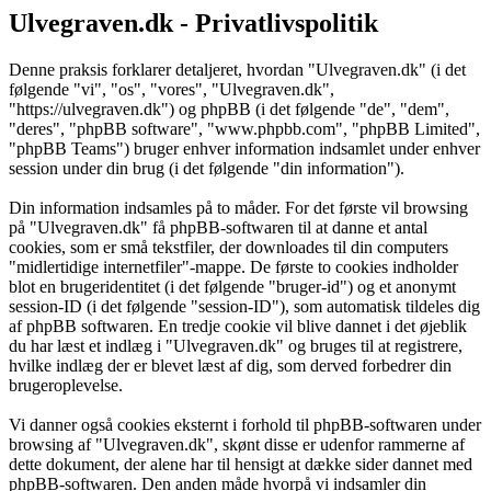
Ulvegraven.dk - Privatlivspolitik
Denne praksis forklarer detaljeret, hvordan "Ulvegraven.dk" (i det
følgende "vi", "os", "vores", "Ulvegraven.dk",
"https://ulvegraven.dk") og phpBB (i det følgende "de", "dem",
"deres", "phpBB software", "www.phpbb.com", "phpBB Limited",
"phpBB Teams") bruger enhver information indsamlet under enhver
session under din brug (i det følgende "din information").
Din information indsamles på to måder. For det første vil browsing
på "Ulvegraven.dk" få phpBB-softwaren til at danne et antal
cookies, som er små tekstfiler, der downloades til din computers
"midlertidige internetfiler"-mappe. De første to cookies indholder
blot en brugeridentitet (i det følgende "bruger-id") og et anonymt
session-ID (i det følgende "session-ID"), som automatisk tildeles dig
af phpBB softwaren. En tredje cookie vil blive dannet i det øjeblik
du har læst et indlæg i "Ulvegraven.dk" og bruges til at registrere,
hvilke indlæg der er blevet læst af dig, som derved forbedrer din
brugeroplevelse.
Vi danner også cookies eksternt i forhold til phpBB-softwaren under
browsing af "Ulvegraven.dk", skønt disse er udenfor rammerne af
dette dokument, der alene har til hensigt at dække sider dannet med
phpBB-softwaren. Den anden måde hvorpå vi indsamler din