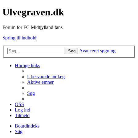
Ulvegraven.dk
Forum for FC Midtjylland fans
Spring til indhold
Avanceret søgning
Søg
Hurtige links
Ubesvarede indlæg
Aktive emner
Søg
OSS
Log ind
Tilmeld
Boardindeks
Søg