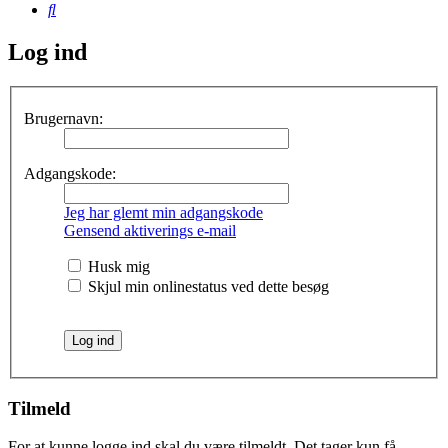
Søg
Log ind
Brugernavn:
Adgangskode:
Jeg har glemt min adgangskode
Gensend aktiverings e-mail
Husk mig
Skjul min onlinestatus ved dette besøg
Tilmeld
For at kunne logge ind skal du være tilmeldt. Det tager kun få