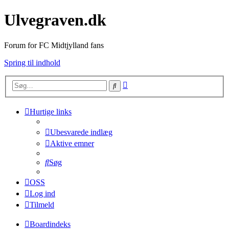
Ulvegraven.dk
Forum for FC Midtjylland fans
Spring til indhold
Avanceret
Søg
søgning
Hurtige links
Ubesvarede indlæg
Aktive emner
Søg
OSS
Log ind
Tilmeld
Boardindeks