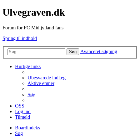
Ulvegraven.dk
Forum for FC Midtjylland fans
Spring til indhold
Avanceret søgning
Søg
Hurtige links
Ubesvarede indlæg
Aktive emner
Søg
OSS
Log ind
Tilmeld
Boardindeks
Søg