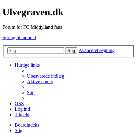
Ulvegraven.dk
Forum for FC Midtjylland fans
Spring til indhold
Avanceret søgning
Søg
Hurtige links
Ubesvarede indlæg
Aktive emner
Søg
OSS
Log ind
Tilmeld
Boardindeks
Søg