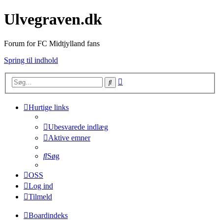
Ulvegraven.dk
Forum for FC Midtjylland fans
Spring til indhold
Avanceret
Søg
søgning
Hurtige links
Ubesvarede indlæg
Aktive emner
Søg
OSS
Log ind
Tilmeld
Boardindeks