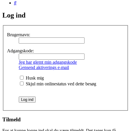
Søg
Log ind
Brugernavn:
Adgangskode:
Jeg har glemt min adgangskode
Gensend aktiverings e-mail
Husk mig
Skjul min onlinestatus ved dette besøg
Tilmeld
For at kunne logge ind skal du være tilmeldt. Det tager kun få