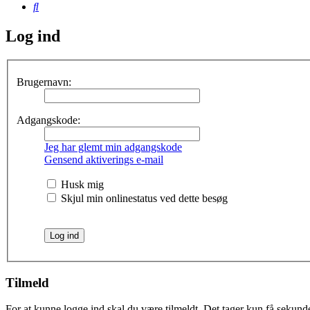
Søg
Log ind
Brugernavn:
Adgangskode:
Jeg har glemt min adgangskode
Gensend aktiverings e-mail
Husk mig
Skjul min onlinestatus ved dette besøg
Tilmeld
For at kunne logge ind skal du være tilmeldt. Det tager kun få sekunder