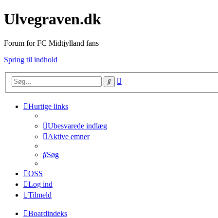
Ulvegraven.dk
Forum for FC Midtjylland fans
Spring til indhold
Avanceret
Søg
søgning
Hurtige links
Ubesvarede indlæg
Aktive emner
Søg
OSS
Log ind
Tilmeld
Boardindeks