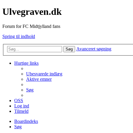
Ulvegraven.dk
Forum for FC Midtjylland fans
Spring til indhold
Avanceret søgning
Søg
Hurtige links
Ubesvarede indlæg
Aktive emner
Søg
OSS
Log ind
Tilmeld
Boardindeks
Søg