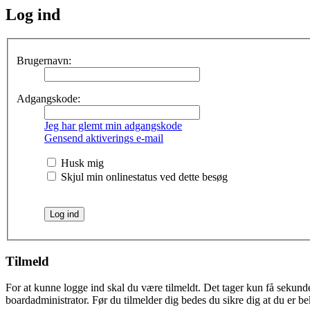
Log ind
Brugernavn:
Adgangskode:
Jeg har glemt min adgangskode
Gensend aktiverings e-mail
Husk mig
Skjul min onlinestatus ved dette besøg
Tilmeld
For at kunne logge ind skal du være tilmeldt. Det tager kun få sekunder
boardadministrator. Før du tilmelder dig bedes du sikre dig at du er b