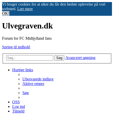
Vi bruger cookies for at sikre du får den bedste oplevelse på vort
websted.
Lær mere
OK!
Ulvegraven.dk
Forum for FC Midtjylland fans
Spring til indhold
Avanceret søgning
Søg
Hurtige links
Ubesvarede indlæg
Aktive emner
Søg
OSS
Log ind
Tilmeld