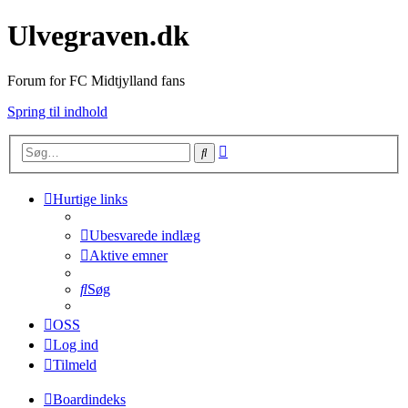
Ulvegraven.dk
Forum for FC Midtjylland fans
Spring til indhold
Avanceret
Søg
søgning
Hurtige links
Ubesvarede indlæg
Aktive emner
Søg
OSS
Log ind
Tilmeld
Boardindeks