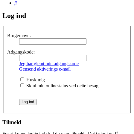
Søg
Log ind
Brugernavn:
Adgangskode:
Jeg har glemt min adgangskode
Gensend aktiverings e-mail
Husk mig
Skjul min onlinestatus ved dette besøg
Tilmeld
For at kunne logge ind skal du være tilmeldt. Det tager kun få