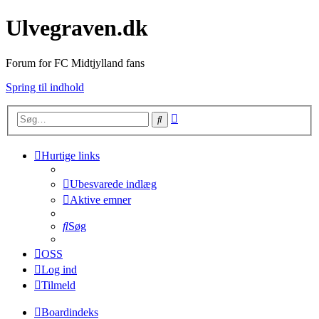
Ulvegraven.dk
Forum for FC Midtjylland fans
Spring til indhold
Avanceret
Søg
søgning
Hurtige links
Ubesvarede indlæg
Aktive emner
Søg
OSS
Log ind
Tilmeld
Boardindeks