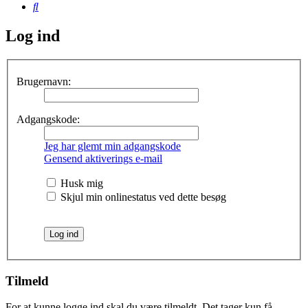
Søg
Log ind
Brugernavn:
Adgangskode:
Jeg har glemt min adgangskode
Gensend aktiverings e-mail
Husk mig
Skjul min onlinestatus ved dette besøg
Tilmeld
For at kunne logge ind skal du være tilmeldt. Det tager kun få