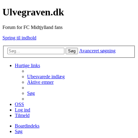
Ulvegraven.dk
Forum for FC Midtjylland fans
Spring til indhold
Avanceret søgning
Søg
Hurtige links
Ubesvarede indlæg
Aktive emner
Søg
OSS
Log ind
Tilmeld
Boardindeks
Søg