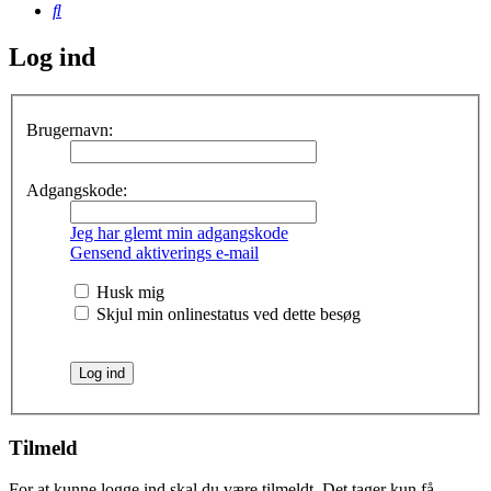
Søg
Log ind
Brugernavn:
Adgangskode:
Jeg har glemt min adgangskode
Gensend aktiverings e-mail
Husk mig
Skjul min onlinestatus ved dette besøg
Tilmeld
For at kunne logge ind skal du være tilmeldt. Det tager kun få