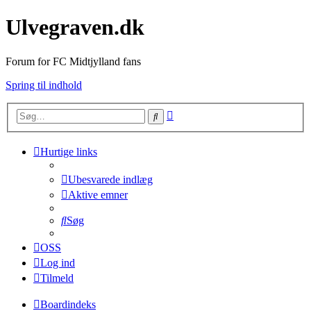
Ulvegraven.dk
Forum for FC Midtjylland fans
Spring til indhold
Avanceret
Søg
søgning
Hurtige links
Ubesvarede indlæg
Aktive emner
Søg
OSS
Log ind
Tilmeld
Boardindeks