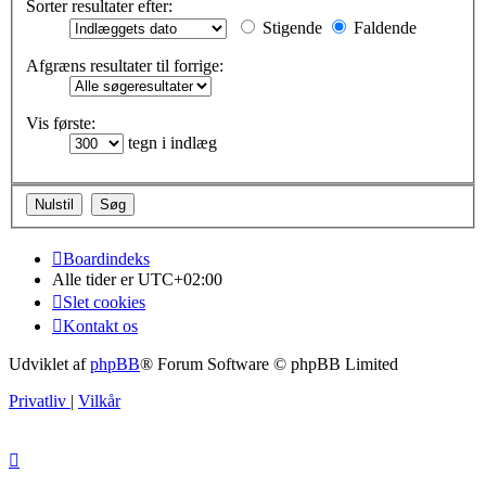
Sorter resultater efter:
Stigende
Faldende
Afgræns resultater til forrige:
Vis første:
tegn i indlæg
Boardindeks
Alle tider er
UTC+02:00
Slet cookies
Kontakt os
Udviklet af
phpBB
® Forum Software © phpBB Limited
Privatliv
|
Vilkår