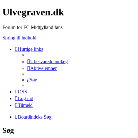
Ulvegraven.dk
Forum for FC Midtjylland fans
Spring til indhold
Hurtige links
Ubesvarede indlæg
Aktive emner
Søg
OSS
Log ind
Tilmeld
Boardindeks
Søg
Søg