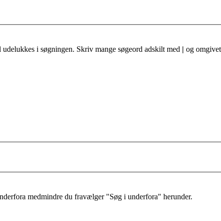
al udelukkes i søgningen. Skriv mange søgeord adskilt med
|
og omgivet 
 underfora medmindre du fravælger "Søg i underfora" herunder.