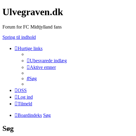
Ulvegraven.dk
Forum for FC Midtjylland fans
Spring til indhold
Hurtige links
Ubesvarede indlæg
Aktive emner
Søg
OSS
Log ind
Tilmeld
Boardindeks
Søg
Søg