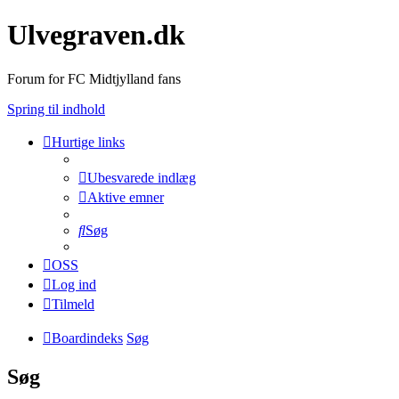
Ulvegraven.dk
Forum for FC Midtjylland fans
Spring til indhold
Hurtige links
Ubesvarede indlæg
Aktive emner
Søg
OSS
Log ind
Tilmeld
Boardindeks
Søg
Søg