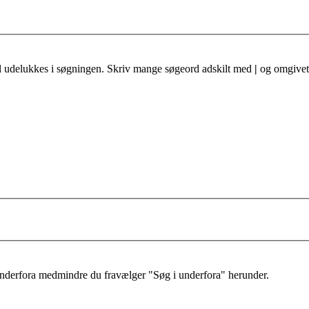
al udelukkes i søgningen. Skriv mange søgeord adskilt med
|
og omgivet 
 underfora medmindre du fravælger "Søg i underfora" herunder.