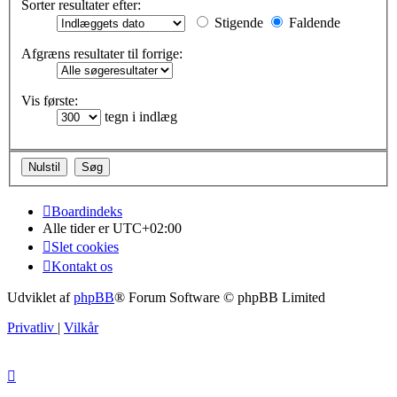
Sorter resultater efter:
Stigende
Faldende
Afgræns resultater til forrige:
Vis første:
tegn i indlæg
Boardindeks
Alle tider er
UTC+02:00
Slet cookies
Kontakt os
Udviklet af
phpBB
® Forum Software © phpBB Limited
Privatliv
|
Vilkår