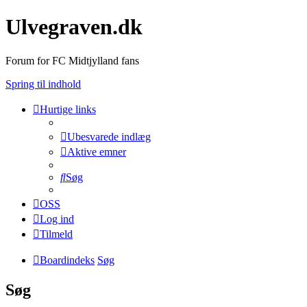
Ulvegraven.dk
Forum for FC Midtjylland fans
Spring til indhold
Hurtige links
Ubesvarede indlæg
Aktive emner
Søg
OSS
Log ind
Tilmeld
Boardindeks
Søg
Søg