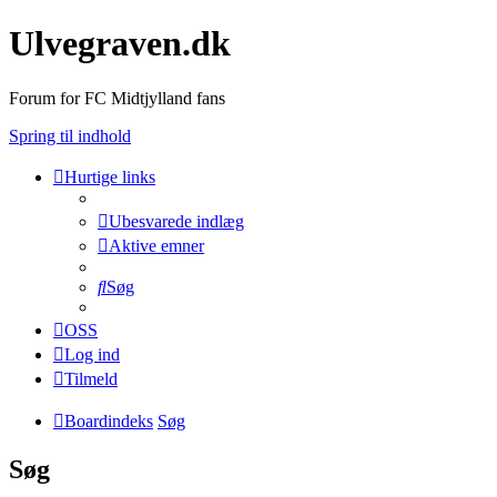
Ulvegraven.dk
Forum for FC Midtjylland fans
Spring til indhold
Hurtige links
Ubesvarede indlæg
Aktive emner
Søg
OSS
Log ind
Tilmeld
Boardindeks
Søg
Søg