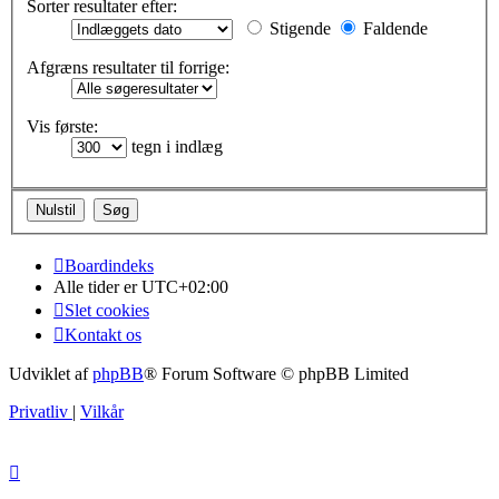
Sorter resultater efter:
Stigende
Faldende
Afgræns resultater til forrige:
Vis første:
tegn i indlæg
Boardindeks
Alle tider er
UTC+02:00
Slet cookies
Kontakt os
Udviklet af
phpBB
® Forum Software © phpBB Limited
Privatliv
|
Vilkår