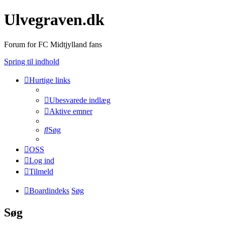
Ulvegraven.dk
Forum for FC Midtjylland fans
Spring til indhold
Hurtige links
Ubesvarede indlæg
Aktive emner
Søg
OSS
Log ind
Tilmeld
Boardindeks
Søg
Søg