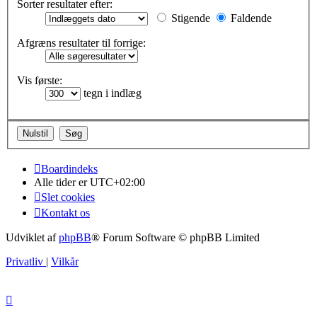
Sorter resultater efter:
Stigende
Faldende
Afgræns resultater til forrige:
Vis første:
tegn i indlæg
Boardindeks
Alle tider er
UTC+02:00
Slet cookies
Kontakt os
Udviklet af
phpBB
® Forum Software © phpBB Limited
Privatliv
|
Vilkår