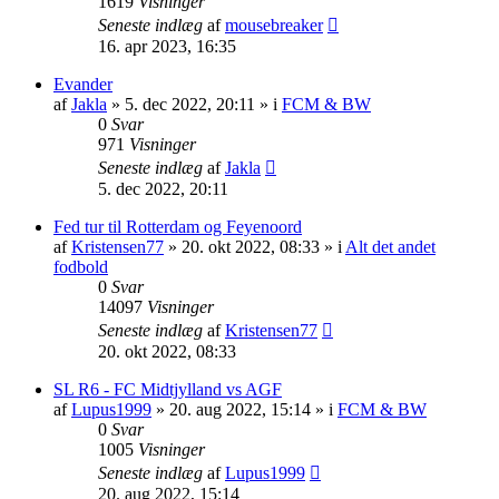
1619
Visninger
Seneste indlæg
af
mousebreaker
16. apr 2023, 16:35
Evander
af
Jakla
»
5. dec 2022, 20:11
» i
FCM & BW
0
Svar
971
Visninger
Seneste indlæg
af
Jakla
5. dec 2022, 20:11
Fed tur til Rotterdam og Feyenoord
af
Kristensen77
»
20. okt 2022, 08:33
» i
Alt det andet
fodbold
0
Svar
14097
Visninger
Seneste indlæg
af
Kristensen77
20. okt 2022, 08:33
SL R6 - FC Midtjylland vs AGF
af
Lupus1999
»
20. aug 2022, 15:14
» i
FCM & BW
0
Svar
1005
Visninger
Seneste indlæg
af
Lupus1999
20. aug 2022, 15:14