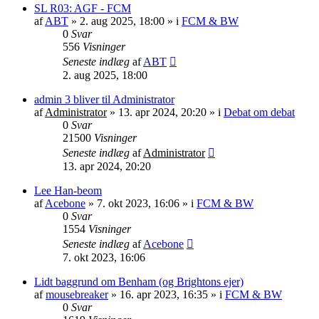
SL R03: AGF - FCM
af
ABT
»
2. aug 2025, 18:00
» i
FCM & BW
0
Svar
556
Visninger
Seneste indlæg
af
ABT
2. aug 2025, 18:00
admin 3 bliver til Administrator
af
Administrator
»
13. apr 2024, 20:20
» i
Debat om debat
0
Svar
21500
Visninger
Seneste indlæg
af
Administrator
13. apr 2024, 20:20
Lee Han-beom
af
Acebone
»
7. okt 2023, 16:06
» i
FCM & BW
0
Svar
1554
Visninger
Seneste indlæg
af
Acebone
7. okt 2023, 16:06
Lidt baggrund om Benham (og Brightons ejer)
af
mousebreaker
»
16. apr 2023, 16:35
» i
FCM & BW
0
Svar