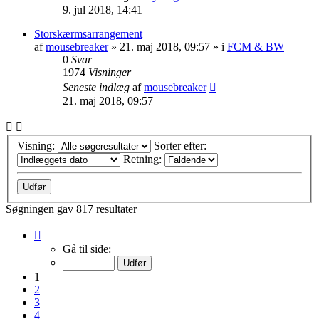
9. jul 2018, 14:41
Storskærmsarrangement
af
mousebreaker
»
21. maj 2018, 09:57
» i
FCM & BW
0
Svar
1974
Visninger
Seneste indlæg
af
mousebreaker
21. maj 2018, 09:57
Visning:
Sorter efter:
Retning:
Søgningen gav 817 resultater
Side
1
Gå til side:
af
33
1
2
3
4