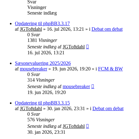
Svar
Visninger
Seneste indlæg
Opdatering til phpBB3.3.17
af
JGToftdahl
»
16. jul 2026, 13:21
» i
Debat om debat
0
Svar
1381
Visninger
Seneste indlæg
af
JGToftdahl
16. jul 2026, 13:21
Sæsonevaluering 2025/2026
af
mousebreaker
»
19. jun 2026, 19:20
» i
FCM & BW
0
Svar
314
Visninger
Seneste indlæg
af
mousebreaker
19. jun 2026, 19:20
Opdatering til phpBB3.3.15
af
JGToftdahl
»
30. jan 2026, 23:31
» i
Debat om debat
0
Svar
576
Visninger
Seneste indlæg
af
JGToftdahl
30. jan 2026, 23:31