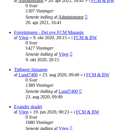
af
Administrator
»
20. apr 2021, 16:41
» i
FCM & BW
0
Svar
1307
Visninger
Seneste indlæg
af
Administrator
20. apr 2021, 16:41
Forretningen - Det nye FCM Magasin
af
Vijen
»
9. okt 2020, 20:15
» i
FCM & BW
0
Svar
1427
Visninger
Seneste indlæg
af
Vijen
9. okt 2020, 20:15
Tidligere fansange
af
Lund7400
»
23. aug 2020, 09:49
» i
FCM & BW
0
Svar
1389
Visninger
Seneste indlæg
af
Lund7400
23. aug 2020, 09:49
Evander skadet
af
Vijen
»
19. jun 2020, 00:23
» i
FCM & BW
0
Svar
1680
Visninger
Seneste indlæg
af
Vijen