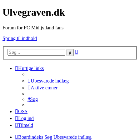
Ulvegraven.dk
Forum for FC Midtjylland fans
Spring til indhold
Avanceret
Søg
søgning
Hurtige links
Ubesvarede indlæg
Aktive emner
Søg
OSS
Log ind
Tilmeld
Boardindeks
Søg
Ubesvarede indlæg