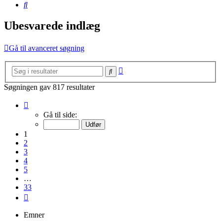
Søg
Ubesvarede indlæg
Gå til avanceret søgning
Avanceret
Søg
søgning
Søgningen gav 817 resultater
Side
1
Gå til side:
af
33
1
2
3
4
5
…
33
Næste
Emner