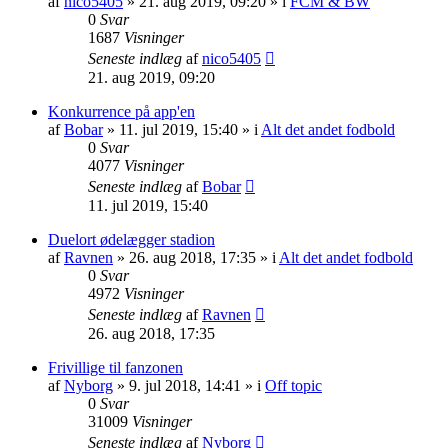
af
nico5405
»
21. aug 2019, 09:20
» i
FCM & BW
0
Svar
1687
Visninger
Seneste indlæg
af
nico5405
21. aug 2019, 09:20
Konkurrence på app'en
af
Bobar
»
11. jul 2019, 15:40
» i
Alt det andet fodbold
0
Svar
4077
Visninger
Seneste indlæg
af
Bobar
11. jul 2019, 15:40
Duelort ødelægger stadion
af
Ravnen
»
26. aug 2018, 17:35
» i
Alt det andet fodbold
0
Svar
4972
Visninger
Seneste indlæg
af
Ravnen
26. aug 2018, 17:35
Frivillige til fanzonen
af
Nyborg
»
9. jul 2018, 14:41
» i
Off topic
0
Svar
31009
Visninger
Seneste indlæg
af
Nyborg