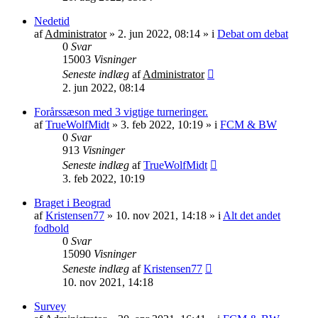
Nedetid
af
Administrator
»
2. jun 2022, 08:14
» i
Debat om debat
0
Svar
15003
Visninger
Seneste indlæg
af
Administrator
2. jun 2022, 08:14
Forårssæson med 3 vigtige turneringer.
af
TrueWolfMidt
»
3. feb 2022, 10:19
» i
FCM & BW
0
Svar
913
Visninger
Seneste indlæg
af
TrueWolfMidt
3. feb 2022, 10:19
Braget i Beograd
af
Kristensen77
»
10. nov 2021, 14:18
» i
Alt det andet
fodbold
0
Svar
15090
Visninger
Seneste indlæg
af
Kristensen77
10. nov 2021, 14:18
Survey