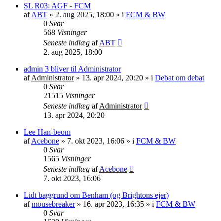
SL R03: AGF - FCM
af
ABT
»
2. aug 2025, 18:00
» i
FCM & BW
0
Svar
568
Visninger
Seneste indlæg
af
ABT
2. aug 2025, 18:00
admin 3 bliver til Administrator
af
Administrator
»
13. apr 2024, 20:20
» i
Debat om debat
0
Svar
21515
Visninger
Seneste indlæg
af
Administrator
13. apr 2024, 20:20
Lee Han-beom
af
Acebone
»
7. okt 2023, 16:06
» i
FCM & BW
0
Svar
1565
Visninger
Seneste indlæg
af
Acebone
7. okt 2023, 16:06
Lidt baggrund om Benham (og Brightons ejer)
af
mousebreaker
»
16. apr 2023, 16:35
» i
FCM & BW
0
Svar