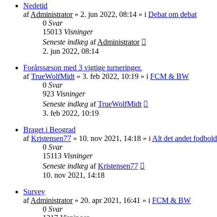
Nedetid
af
Administrator
»
2. jun 2022, 08:14
» i
Debat om debat
0
Svar
15013
Visninger
Seneste indlæg
af
Administrator
2. jun 2022, 08:14
Forårssæson med 3 vigtige turneringer.
af
TrueWolfMidt
»
3. feb 2022, 10:19
» i
FCM & BW
0
Svar
923
Visninger
Seneste indlæg
af
TrueWolfMidt
3. feb 2022, 10:19
Braget i Beograd
af
Kristensen77
»
10. nov 2021, 14:18
» i
Alt det andet fodbold
0
Svar
15113
Visninger
Seneste indlæg
af
Kristensen77
10. nov 2021, 14:18
Survey
af
Administrator
»
20. apr 2021, 16:41
» i
FCM & BW
0
Svar