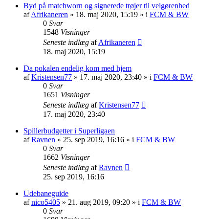
Byd på matchworn og signerede trøjer til velgørenhed
af
Afrikaneren
»
18. maj 2020, 15:19
» i
FCM & BW
0
Svar
1548
Visninger
Seneste indlæg
af
Afrikaneren
18. maj 2020, 15:19
Da pokalen endelig kom med hjem
af
Kristensen77
»
17. maj 2020, 23:40
» i
FCM & BW
0
Svar
1651
Visninger
Seneste indlæg
af
Kristensen77
17. maj 2020, 23:40
Spillerbudgetter i Superligaen
af
Ravnen
»
25. sep 2019, 16:16
» i
FCM & BW
0
Svar
1662
Visninger
Seneste indlæg
af
Ravnen
25. sep 2019, 16:16
Udebaneguide
af
nico5405
»
21. aug 2019, 09:20
» i
FCM & BW
0
Svar