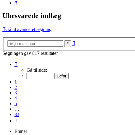
Søg
Ubesvarede indlæg
Gå til avanceret søgning
Avanceret
Søg
søgning
Søgningen gav 817 resultater
Side
1
Gå til side:
af
33
1
2
3
4
5
…
33
Næste
Emner