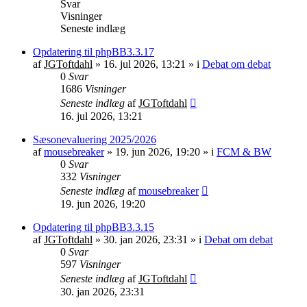
Svar
Visninger
Seneste indlæg
Opdatering til phpBB3.3.17
af
JGToftdahl
»
16. jul 2026, 13:21
» i
Debat om debat
0
Svar
1686
Visninger
Seneste indlæg
af
JGToftdahl
16. jul 2026, 13:21
Sæsonevaluering 2025/2026
af
mousebreaker
»
19. jun 2026, 19:20
» i
FCM & BW
0
Svar
332
Visninger
Seneste indlæg
af
mousebreaker
19. jun 2026, 19:20
Opdatering til phpBB3.3.15
af
JGToftdahl
»
30. jan 2026, 23:31
» i
Debat om debat
0
Svar
597
Visninger
Seneste indlæg
af
JGToftdahl
30. jan 2026, 23:31