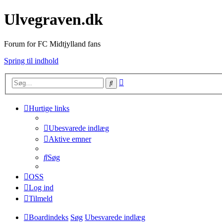
Ulvegraven.dk
Forum for FC Midtjylland fans
Spring til indhold
Avanceret
Søg
søgning
Hurtige links
Ubesvarede indlæg
Aktive emner
Søg
OSS
Log ind
Tilmeld
Boardindeks
Søg
Ubesvarede indlæg