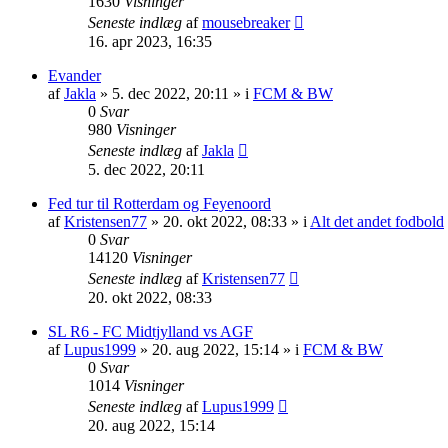
1630
Visninger
Seneste indlæg
af
mousebreaker
16. apr 2023, 16:35
Evander
af
Jakla
»
5. dec 2022, 20:11
» i
FCM & BW
0
Svar
980
Visninger
Seneste indlæg
af
Jakla
5. dec 2022, 20:11
Fed tur til Rotterdam og Feyenoord
af
Kristensen77
»
20. okt 2022, 08:33
» i
Alt det andet fodbold
0
Svar
14120
Visninger
Seneste indlæg
af
Kristensen77
20. okt 2022, 08:33
SL R6 - FC Midtjylland vs AGF
af
Lupus1999
»
20. aug 2022, 15:14
» i
FCM & BW
0
Svar
1014
Visninger
Seneste indlæg
af
Lupus1999
20. aug 2022, 15:14