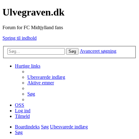
Ulvegraven.dk
Forum for FC Midtjylland fans
Spring til indhold
Avanceret søgning
Søg
Hurtige links
Ubesvarede indlæg
Aktive emner
Søg
OSS
Log ind
Tilmeld
Boardindeks
Søg
Ubesvarede indlæg
Søg