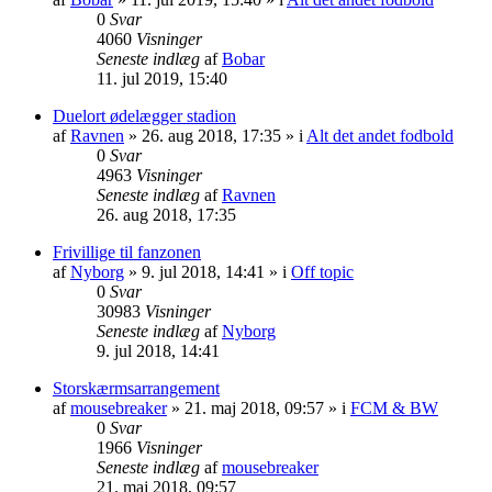
0
Svar
4060
Visninger
Seneste indlæg
af
Bobar
11. jul 2019, 15:40
Duelort ødelægger stadion
af
Ravnen
»
26. aug 2018, 17:35
» i
Alt det andet fodbold
0
Svar
4963
Visninger
Seneste indlæg
af
Ravnen
26. aug 2018, 17:35
Frivillige til fanzonen
af
Nyborg
»
9. jul 2018, 14:41
» i
Off topic
0
Svar
30983
Visninger
Seneste indlæg
af
Nyborg
9. jul 2018, 14:41
Storskærmsarrangement
af
mousebreaker
»
21. maj 2018, 09:57
» i
FCM & BW
0
Svar
1966
Visninger
Seneste indlæg
af
mousebreaker
21. maj 2018, 09:57