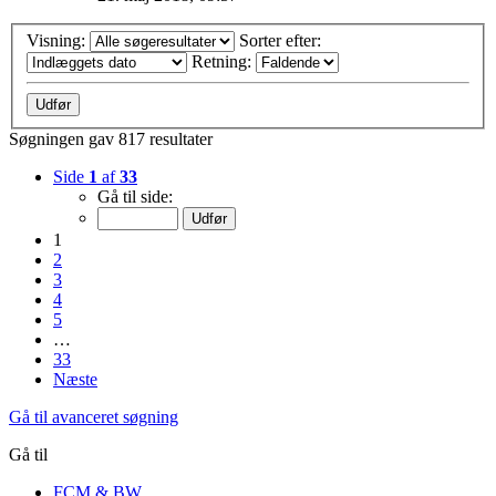
Visning:
Sorter efter:
Retning:
Søgningen gav 817 resultater
Side
1
af
33
Gå til side:
1
2
3
4
5
…
33
Næste
Gå til avanceret søgning
Gå til
FCM & BW