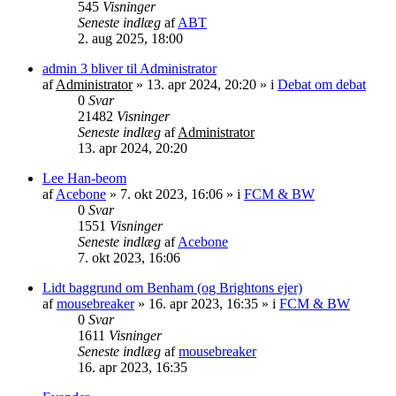
545
Visninger
Seneste indlæg
af
ABT
2. aug 2025, 18:00
admin 3 bliver til Administrator
af
Administrator
»
13. apr 2024, 20:20
» i
Debat om debat
0
Svar
21482
Visninger
Seneste indlæg
af
Administrator
13. apr 2024, 20:20
Lee Han-beom
af
Acebone
»
7. okt 2023, 16:06
» i
FCM & BW
0
Svar
1551
Visninger
Seneste indlæg
af
Acebone
7. okt 2023, 16:06
Lidt baggrund om Benham (og Brightons ejer)
af
mousebreaker
»
16. apr 2023, 16:35
» i
FCM & BW
0
Svar
1611
Visninger
Seneste indlæg
af
mousebreaker
16. apr 2023, 16:35