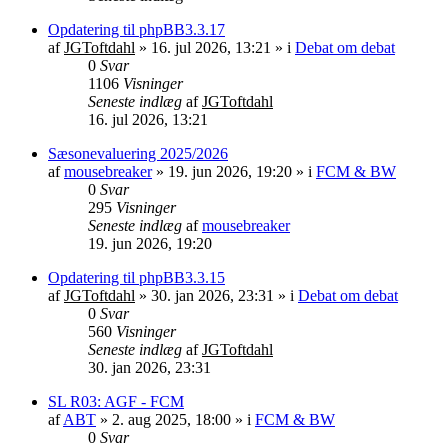
Opdatering til phpBB3.3.17
af
JGToftdahl
»
16. jul 2026, 13:21
» i
Debat om debat
0
Svar
1106
Visninger
Seneste indlæg
af
JGToftdahl
16. jul 2026, 13:21
Sæsonevaluering 2025/2026
af
mousebreaker
»
19. jun 2026, 19:20
» i
FCM & BW
0
Svar
295
Visninger
Seneste indlæg
af
mousebreaker
19. jun 2026, 19:20
Opdatering til phpBB3.3.15
af
JGToftdahl
»
30. jan 2026, 23:31
» i
Debat om debat
0
Svar
560
Visninger
Seneste indlæg
af
JGToftdahl
30. jan 2026, 23:31
SL R03: AGF - FCM
af
ABT
»
2. aug 2025, 18:00
» i
FCM & BW
0
Svar