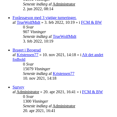
Seneste indlæg
af
Administrator
2. jun 2022, 08:14
Forårssæson med 3 vigtige turneringer.
af
TrueWolfMidt
»
3. feb 2022, 10:19
» i
FCM & BW
0
Svar
907
Visninger
Seneste indlæg
af
TrueWolfMidt
3. feb 2022, 10:19
Braget i Beograd
af
Kristensen77
»
10. nov 2021, 14:18
» i
Alt det andet
fodbold
0
Svar
15079
Visninger
Seneste indlæg
af
Kristensen77
10. nov 2021, 14:18
Survey
af
Administrator
»
20. apr 2021, 16:41
» i
FCM & BW
0
Svar
1300
Visninger
Seneste indlæg
af
Administrator
20. apr 2021, 16:41