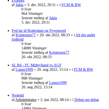
Evander
af
Jakla
»
5. dec 2022, 20:11
» i
FCM & BW
0
Svar
964
Visninger
Seneste indlæg
af
Jakla
5. dec 2022, 20:11
Fed tur til Rotterdam og Feyenoord
af
Kristensen77
»
20. okt 2022, 08:33
» i
Alt det andet
fodbold
0
Svar
14089
Visninger
Seneste indlæg
af
Kristensen77
20. okt 2022, 08:33
SL R6 - FC Midtjylland vs AGF
af
Lupus1999
»
20. aug 2022, 15:14
» i
FCM & BW
0
Svar
998
Visninger
Seneste indlæg
af
Lupus1999
20. aug 2022, 15:14
Nedetid
af
Administrator
»
2. jun 2022, 08:14
» i
Debat om debat
0
Svar
14994
Visninger