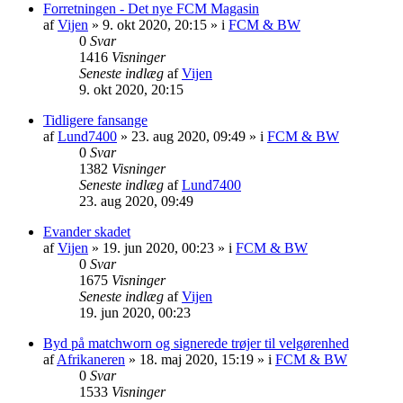
Forretningen - Det nye FCM Magasin
af
Vijen
»
9. okt 2020, 20:15
» i
FCM & BW
0
Svar
1416
Visninger
Seneste indlæg
af
Vijen
9. okt 2020, 20:15
Tidligere fansange
af
Lund7400
»
23. aug 2020, 09:49
» i
FCM & BW
0
Svar
1382
Visninger
Seneste indlæg
af
Lund7400
23. aug 2020, 09:49
Evander skadet
af
Vijen
»
19. jun 2020, 00:23
» i
FCM & BW
0
Svar
1675
Visninger
Seneste indlæg
af
Vijen
19. jun 2020, 00:23
Byd på matchworn og signerede trøjer til velgørenhed
af
Afrikaneren
»
18. maj 2020, 15:19
» i
FCM & BW
0
Svar
1533
Visninger