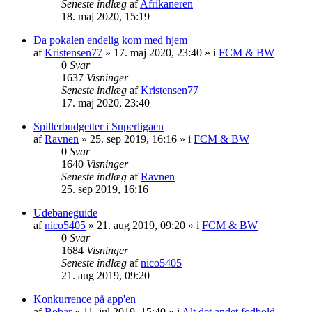
Seneste indlæg
af
Afrikaneren
18. maj 2020, 15:19
Da pokalen endelig kom med hjem
af
Kristensen77
»
17. maj 2020, 23:40
» i
FCM & BW
0
Svar
1637
Visninger
Seneste indlæg
af
Kristensen77
17. maj 2020, 23:40
Spillerbudgetter i Superligaen
af
Ravnen
»
25. sep 2019, 16:16
» i
FCM & BW
0
Svar
1640
Visninger
Seneste indlæg
af
Ravnen
25. sep 2019, 16:16
Udebaneguide
af
nico5405
»
21. aug 2019, 09:20
» i
FCM & BW
0
Svar
1684
Visninger
Seneste indlæg
af
nico5405
21. aug 2019, 09:20
Konkurrence på app'en
af
Bobar
»
11. jul 2019, 15:40
» i
Alt det andet fodbold