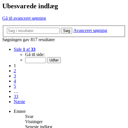
Ubesvarede indlæg
Gå til avanceret søgning
Avanceret søgning
Søg
Søgningen gav 817 resultater
Side
1
af
33
Gå til side:
1
2
3
4
5
…
33
Næste
Emner
Svar
Visninger
Seneste indlæg