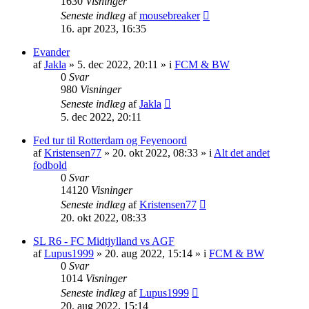
1630
Visninger
Seneste indlæg
af
mousebreaker
16. apr 2023, 16:35
Evander
af
Jakla
»
5. dec 2022, 20:11
» i
FCM & BW
0
Svar
980
Visninger
Seneste indlæg
af
Jakla
5. dec 2022, 20:11
Fed tur til Rotterdam og Feyenoord
af
Kristensen77
»
20. okt 2022, 08:33
» i
Alt det andet
fodbold
0
Svar
14120
Visninger
Seneste indlæg
af
Kristensen77
20. okt 2022, 08:33
SL R6 - FC Midtjylland vs AGF
af
Lupus1999
»
20. aug 2022, 15:14
» i
FCM & BW
0
Svar
1014
Visninger
Seneste indlæg
af
Lupus1999
20. aug 2022, 15:14