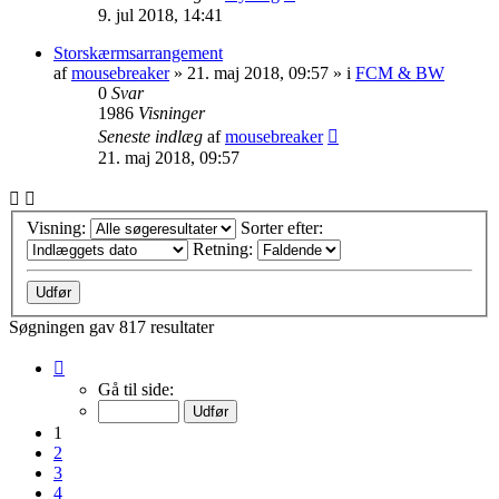
9. jul 2018, 14:41
Storskærmsarrangement
af
mousebreaker
»
21. maj 2018, 09:57
» i
FCM & BW
0
Svar
1986
Visninger
Seneste indlæg
af
mousebreaker
21. maj 2018, 09:57
Visning:
Sorter efter:
Retning:
Søgningen gav 817 resultater
Side
1
Gå til side:
af
33
1
2
3
4