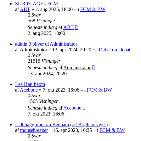
SL R03: AGF - FCM
af
ABT
»
2. aug 2025, 18:00
» i
FCM & BW
0
Svar
568
Visninger
Seneste indlæg
af
ABT
2. aug 2025, 18:00
admin 3 bliver til Administrator
af
Administrator
»
13. apr 2024, 20:20
» i
Debat om debat
0
Svar
21515
Visninger
Seneste indlæg
af
Administrator
13. apr 2024, 20:20
Lee Han-beom
af
Acebone
»
7. okt 2023, 16:06
» i
FCM & BW
0
Svar
1565
Visninger
Seneste indlæg
af
Acebone
7. okt 2023, 16:06
Lidt baggrund om Benham (og Brightons ejer)
af
mousebreaker
»
16. apr 2023, 16:35
» i
FCM & BW
0
Svar