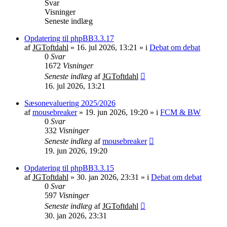
Svar
Visninger
Seneste indlæg
Opdatering til phpBB3.3.17
af
JGToftdahl
»
16. jul 2026, 13:21
» i
Debat om debat
0
Svar
1672
Visninger
Seneste indlæg
af
JGToftdahl
16. jul 2026, 13:21
Sæsonevaluering 2025/2026
af
mousebreaker
»
19. jun 2026, 19:20
» i
FCM & BW
0
Svar
332
Visninger
Seneste indlæg
af
mousebreaker
19. jun 2026, 19:20
Opdatering til phpBB3.3.15
af
JGToftdahl
»
30. jan 2026, 23:31
» i
Debat om debat
0
Svar
597
Visninger
Seneste indlæg
af
JGToftdahl
30. jan 2026, 23:31