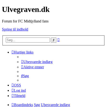
Ulvegraven.dk
Forum for FC Midtjylland fans
Spring til indhold
Avanceret
Søg
søgning
Hurtige links
Ubesvarede indlæg
Aktive emner
Søg
OSS
Log ind
Tilmeld
Boardindeks
Søg
Ubesvarede indlæg