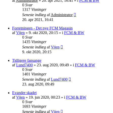
af
Administrator
»
20. apr 2021, 16:41
» i
FCM & BW
0
Svar
1317
Visninger
Seneste indlæg
af
Administrator
20. apr 2021, 16:41
Forretningen - Det nye FCM Magasin
af
Vijen
»
9. okt 2020, 20:15
» i
FCM & BW
0
Svar
1435
Visninger
Seneste indlæg
af
Vijen
9. okt 2020, 20:15
Tidligere fansange
af
Lund7400
»
23. aug 2020, 09:49
» i
FCM & BW
0
Svar
1401
Visninger
Seneste indlæg
af
Lund7400
23. aug 2020, 09:49
Evander skadet
af
Vijen
»
19. jun 2020, 00:23
» i
FCM & BW
0
Svar
1693
Visninger
Seneste indlæg
af
Vijen