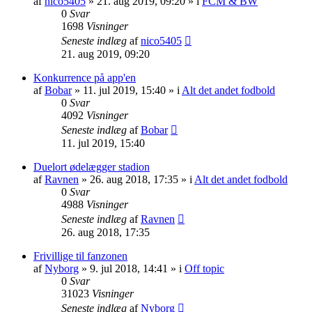
af
nico5405
»
21. aug 2019, 09:20
» i
FCM & BW
0
Svar
1698
Visninger
Seneste indlæg
af
nico5405
21. aug 2019, 09:20
Konkurrence på app'en
af
Bobar
»
11. jul 2019, 15:40
» i
Alt det andet fodbold
0
Svar
4092
Visninger
Seneste indlæg
af
Bobar
11. jul 2019, 15:40
Duelort ødelægger stadion
af
Ravnen
»
26. aug 2018, 17:35
» i
Alt det andet fodbold
0
Svar
4988
Visninger
Seneste indlæg
af
Ravnen
26. aug 2018, 17:35
Frivillige til fanzonen
af
Nyborg
»
9. jul 2018, 14:41
» i
Off topic
0
Svar
31023
Visninger
Seneste indlæg
af
Nyborg