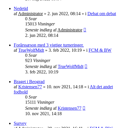
Nedetid
af
Administrator
»
2. jun 2022, 08:14
» i
Debat om debat
0
Svar
15013
Visninger
Seneste indlæg
af
Administrator
2. jun 2022, 08:14
Forårssæson med 3 vigtige turneringer.
af
TrueWolfMidt
»
3. feb 2022, 10:19
» i
FCM & BW
0
Svar
923
Visninger
Seneste indlæg
af
TrueWolfMidt
3. feb 2022, 10:19
Braget i Beograd
af
Kristensen77
»
10. nov 2021, 14:18
» i
Alt det andet
fodbold
0
Svar
15111
Visninger
Seneste indlæg
af
Kristensen77
10. nov 2021, 14:18
Survey