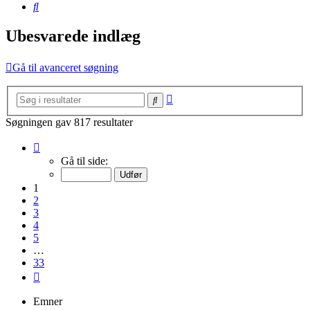
Søg
Ubesvarede indlæg
Gå til avanceret søgning
Avanceret
Søg
søgning
Søgningen gav 817 resultater
Side
1
Gå til side:
af
33
1
2
3
4
5
…
33
Næste
Emner