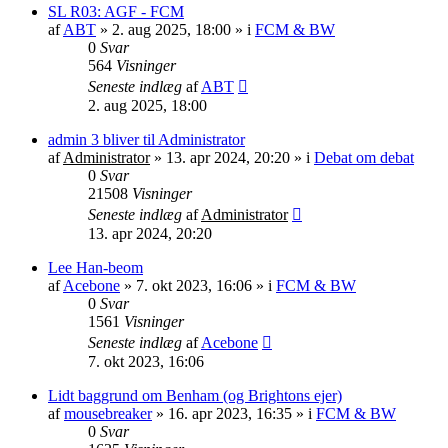
SL R03: AGF - FCM
af
ABT
»
2. aug 2025, 18:00
» i
FCM & BW
0
Svar
564
Visninger
Seneste indlæg
af
ABT
2. aug 2025, 18:00
admin 3 bliver til Administrator
af
Administrator
»
13. apr 2024, 20:20
» i
Debat om debat
0
Svar
21508
Visninger
Seneste indlæg
af
Administrator
13. apr 2024, 20:20
Lee Han-beom
af
Acebone
»
7. okt 2023, 16:06
» i
FCM & BW
0
Svar
1561
Visninger
Seneste indlæg
af
Acebone
7. okt 2023, 16:06
Lidt baggrund om Benham (og Brightons ejer)
af
mousebreaker
»
16. apr 2023, 16:35
» i
FCM & BW
0
Svar