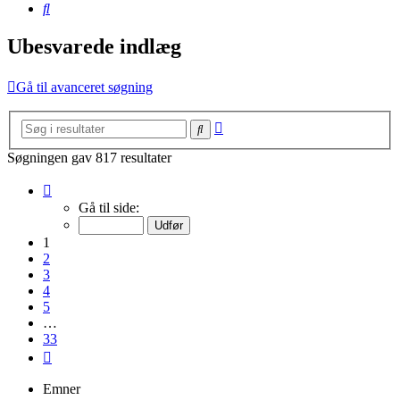
Søg
Ubesvarede indlæg
Gå til avanceret søgning
Avanceret
Søg
søgning
Søgningen gav 817 resultater
Side
1
Gå til side:
af
33
1
2
3
4
5
…
33
Næste
Emner