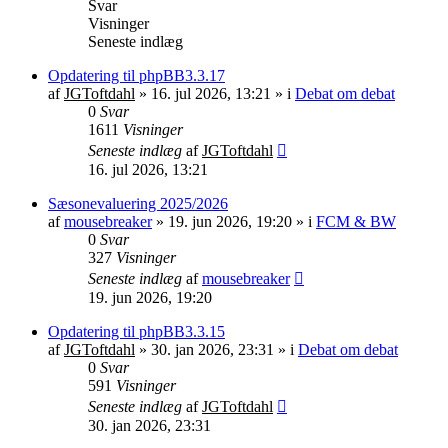
Svar
Visninger
Seneste indlæg
Opdatering til phpBB3.3.17
af
JGToftdahl
»
16. jul 2026, 13:21
» i
Debat om debat
0
Svar
1611
Visninger
Seneste indlæg
af
JGToftdahl
16. jul 2026, 13:21
Sæsonevaluering 2025/2026
af
mousebreaker
»
19. jun 2026, 19:20
» i
FCM & BW
0
Svar
327
Visninger
Seneste indlæg
af
mousebreaker
19. jun 2026, 19:20
Opdatering til phpBB3.3.15
af
JGToftdahl
»
30. jan 2026, 23:31
» i
Debat om debat
0
Svar
591
Visninger
Seneste indlæg
af
JGToftdahl
30. jan 2026, 23:31