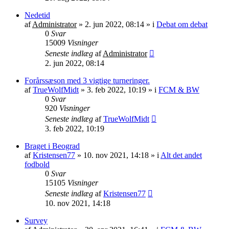
Nedetid
af
Administrator
»
2. jun 2022, 08:14
» i
Debat om debat
0
Svar
15009
Visninger
Seneste indlæg
af
Administrator
2. jun 2022, 08:14
Forårssæson med 3 vigtige turneringer.
af
TrueWolfMidt
»
3. feb 2022, 10:19
» i
FCM & BW
0
Svar
920
Visninger
Seneste indlæg
af
TrueWolfMidt
3. feb 2022, 10:19
Braget i Beograd
af
Kristensen77
»
10. nov 2021, 14:18
» i
Alt det andet
fodbold
0
Svar
15105
Visninger
Seneste indlæg
af
Kristensen77
10. nov 2021, 14:18
Survey