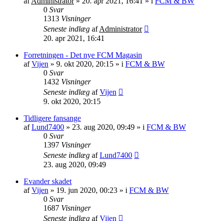
af
Administrator
»
20. apr 2021, 16:41
» i
FCM & BW
0
Svar
1313
Visninger
Seneste indlæg
af
Administrator
20. apr 2021, 16:41
Forretningen - Det nye FCM Magasin
af
Vijen
»
9. okt 2020, 20:15
» i
FCM & BW
0
Svar
1432
Visninger
Seneste indlæg
af
Vijen
9. okt 2020, 20:15
Tidligere fansange
af
Lund7400
»
23. aug 2020, 09:49
» i
FCM & BW
0
Svar
1397
Visninger
Seneste indlæg
af
Lund7400
23. aug 2020, 09:49
Evander skadet
af
Vijen
»
19. jun 2020, 00:23
» i
FCM & BW
0
Svar
1687
Visninger
Seneste indlæg
af
Vijen