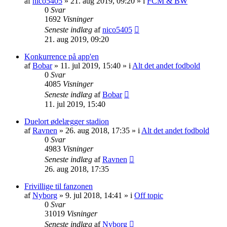
af
nico5405
»
21. aug 2019, 09:20
» i
FCM & BW
0
Svar
1692
Visninger
Seneste indlæg
af
nico5405
21. aug 2019, 09:20
Konkurrence på app'en
af
Bobar
»
11. jul 2019, 15:40
» i
Alt det andet fodbold
0
Svar
4085
Visninger
Seneste indlæg
af
Bobar
11. jul 2019, 15:40
Duelort ødelægger stadion
af
Ravnen
»
26. aug 2018, 17:35
» i
Alt det andet fodbold
0
Svar
4983
Visninger
Seneste indlæg
af
Ravnen
26. aug 2018, 17:35
Frivillige til fanzonen
af
Nyborg
»
9. jul 2018, 14:41
» i
Off topic
0
Svar
31019
Visninger
Seneste indlæg
af
Nyborg