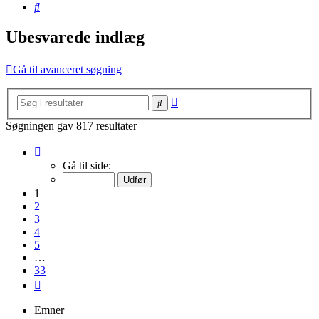
Søg
Ubesvarede indlæg
Gå til avanceret søgning
Avanceret
Søg
søgning
Søgningen gav 817 resultater
Side
1
Gå til side:
af
33
1
2
3
4
5
…
33
Næste
Emner