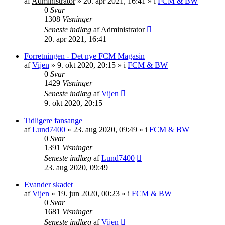
af
Administrator
»
20. apr 2021, 16:41
» i
FCM & BW
0
Svar
1308
Visninger
Seneste indlæg
af
Administrator
20. apr 2021, 16:41
Forretningen - Det nye FCM Magasin
af
Vijen
»
9. okt 2020, 20:15
» i
FCM & BW
0
Svar
1429
Visninger
Seneste indlæg
af
Vijen
9. okt 2020, 20:15
Tidligere fansange
af
Lund7400
»
23. aug 2020, 09:49
» i
FCM & BW
0
Svar
1391
Visninger
Seneste indlæg
af
Lund7400
23. aug 2020, 09:49
Evander skadet
af
Vijen
»
19. jun 2020, 00:23
» i
FCM & BW
0
Svar
1681
Visninger
Seneste indlæg
af
Vijen