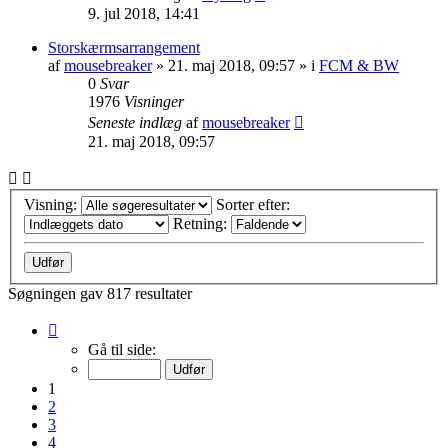
9. jul 2018, 14:41
Storskærmsarrangement
af
mousebreaker
»
21. maj 2018, 09:57
» i
FCM & BW
0
Svar
1976
Visninger
Seneste indlæg
af
mousebreaker
21. maj 2018, 09:57
Visning:
Sorter efter:
Retning:
Søgningen gav 817 resultater
Side
1
Gå til side:
af
33
1
2
3
4