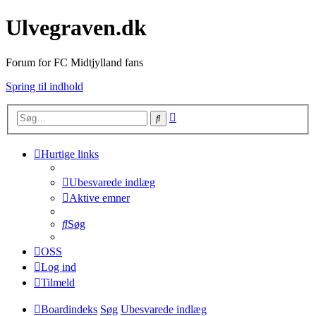
Ulvegraven.dk
Forum for FC Midtjylland fans
Spring til indhold
Avanceret
Søg
søgning
Hurtige links
Ubesvarede indlæg
Aktive emner
Søg
OSS
Log ind
Tilmeld
Boardindeks
Søg
Ubesvarede indlæg