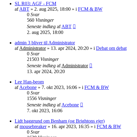
SL R03: AGF - FCM
af
ABT
»
2. aug 2025, 18:00
» i
FCM & BW
0
Svar
560
Visninger
Seneste indlæg
af
ABT
2. aug 2025, 18:00
admin 3 bliver til Administrator
af
Administrator
»
13. apr 2024, 20:20
» i
Debat om debat
0
Svar
21503
Visninger
Seneste indlæg
af
Administrator
13. apr 2024, 20:20
Lee Han-beom
af
Acebone
»
7. okt 2023, 16:06
» i
FCM & BW
0
Svar
1556
Visninger
Seneste indlæg
af
Acebone
7. okt 2023, 16:06
Lidt baggrund om Benham (og Brightons ejer)
af
mousebreaker
»
16. apr 2023, 16:35
» i
FCM & BW
0
Svar