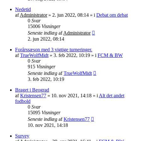
Nedetid
af
Administrator
»
2. jun 2022, 08:14
» i
Debat om debat
0
Svar
15006
Visninger
Seneste indlæg
af
Administrator
2. jun 2022, 08:14
Forårssæson med 3 vigtige turneringer.
af
TrueWolfMidt
»
3. feb 2022, 10:19
» i
FCM & BW
0
Svar
915
Visninger
Seneste indlæg
af
TrueWolfMidt
3. feb 2022, 10:19
Braget i Beograd
af
Kristensen77
»
10. nov 2021, 14:18
» i
Alt det andet
fodbold
0
Svar
15095
Visninger
Seneste indlæg
af
Kristensen77
10. nov 2021, 14:18
Survey