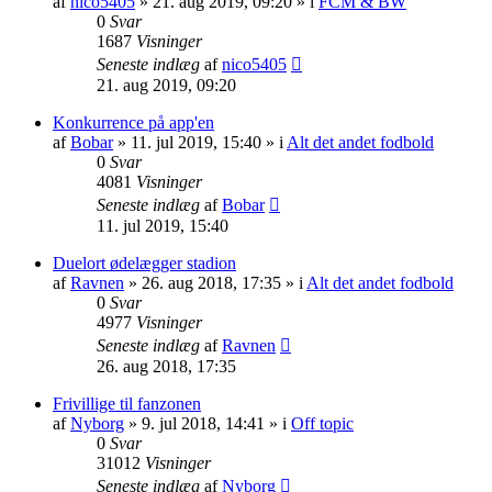
af
nico5405
»
21. aug 2019, 09:20
» i
FCM & BW
0
Svar
1687
Visninger
Seneste indlæg
af
nico5405
21. aug 2019, 09:20
Konkurrence på app'en
af
Bobar
»
11. jul 2019, 15:40
» i
Alt det andet fodbold
0
Svar
4081
Visninger
Seneste indlæg
af
Bobar
11. jul 2019, 15:40
Duelort ødelægger stadion
af
Ravnen
»
26. aug 2018, 17:35
» i
Alt det andet fodbold
0
Svar
4977
Visninger
Seneste indlæg
af
Ravnen
26. aug 2018, 17:35
Frivillige til fanzonen
af
Nyborg
»
9. jul 2018, 14:41
» i
Off topic
0
Svar
31012
Visninger
Seneste indlæg
af
Nyborg