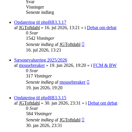
Svar
Visninger
Seneste indlæg
Opdatering til phpBB3.3.17
af
JGToftdahl
»
16. jul 2026, 13:21
» i
Debat om debat
0
Svar
1542
Visninger
Seneste indlæg
af
JGToftdahl
16. jul 2026, 13:21
Sæsonevaluering 2025/2026
af
mousebreaker
»
19. jun 2026, 19:20
» i
FCM & BW
0
Svar
317
Visninger
Seneste indlæg
af
mousebreaker
19. jun 2026, 19:20
Opdatering til phpBB3.3.15
af
JGToftdahl
»
30. jan 2026, 23:31
» i
Debat om debat
0
Svar
584
Visninger
Seneste indlæg
af
JGToftdahl
30. jan 2026, 23:31