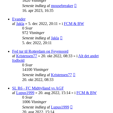
1620
Visninger
Seneste indlæg
af
mousebreaker
16. apr 2023, 16:35
Evander
af
Jakla
»
5. dec 2022, 20:11
» i
FCM & BW
0
Svar
972
Visninger
Seneste indlæg
af
Jakla
5. dec 2022, 20:11
Fed tur til Rotterdam og Feyenoord
af
Kristensen77
»
20. okt 2022, 08:33
» i
Alt det andet
fodbold
0
Svar
14100
Visninger
Seneste indlæg
af
Kristensen77
20. okt 2022, 08:33
SL R6 - FC Midtjylland vs AGF
af
Lupus1999
»
20. aug 2022, 15:14
» i
FCM & BW
0
Svar
1006
Visninger
Seneste indlæg
af
Lupus1999
20. aug 2022, 15:14