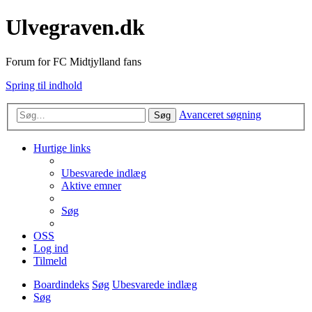
Ulvegraven.dk
Forum for FC Midtjylland fans
Spring til indhold
Avanceret søgning
Søg
Hurtige links
Ubesvarede indlæg
Aktive emner
Søg
OSS
Log ind
Tilmeld
Boardindeks
Søg
Ubesvarede indlæg
Søg