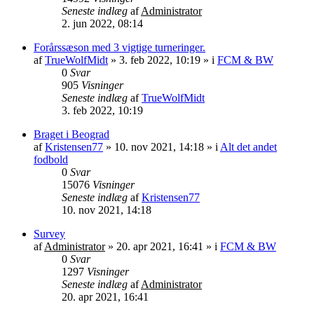
Seneste indlæg
af
Administrator
2. jun 2022, 08:14
Forårssæson med 3 vigtige turneringer.
af
TrueWolfMidt
»
3. feb 2022, 10:19
» i
FCM & BW
0
Svar
905
Visninger
Seneste indlæg
af
TrueWolfMidt
3. feb 2022, 10:19
Braget i Beograd
af
Kristensen77
»
10. nov 2021, 14:18
» i
Alt det andet
fodbold
0
Svar
15076
Visninger
Seneste indlæg
af
Kristensen77
10. nov 2021, 14:18
Survey
af
Administrator
»
20. apr 2021, 16:41
» i
FCM & BW
0
Svar
1297
Visninger
Seneste indlæg
af
Administrator
20. apr 2021, 16:41