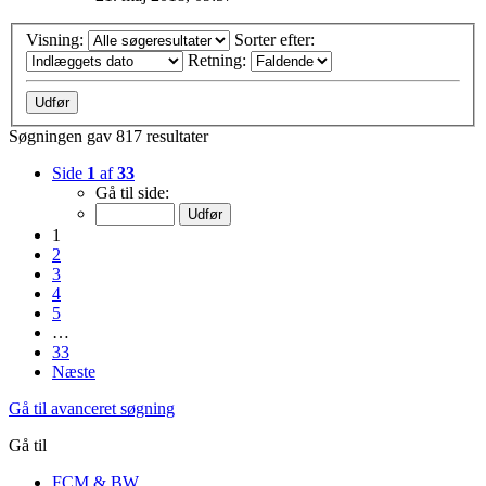
Visning:
Sorter efter:
Retning:
Søgningen gav 817 resultater
Side
1
af
33
Gå til side:
1
2
3
4
5
…
33
Næste
Gå til avanceret søgning
Gå til
FCM & BW