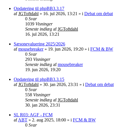
Opdatering til phpBB3.3.17
af
JGToftdahl
»
16. jul 2026, 13:21
» i
Debat om debat
0
Svar
1039
Visninger
Seneste indlæg
af
JGToftdahl
16. jul 2026, 13:21
Sæsonevaluering 2025/2026
af
mousebreaker
»
19. jun 2026, 19:20
» i
FCM & BW
0
Svar
293
Visninger
Seneste indlæg
af
mousebreaker
19. jun 2026, 19:20
Opdatering til phpBB3.3.15
af
JGToftdahl
»
30. jan 2026, 23:31
» i
Debat om debat
0
Svar
558
Visninger
Seneste indlæg
af
JGToftdahl
30. jan 2026, 23:31
SL R03: AGF - FCM
af
ABT
»
2. aug 2025, 18:00
» i
FCM & BW
0
Svar