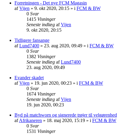
Forretningen - Det nye FCM Magasin
af
Vijen
»
9. okt 2020, 20:15
» i
FCM & BW
0
Svar
1415
Visninger
Seneste indlæg
af
Vijen
9. okt 2020, 20:15
Tidligere fansange
af
Lund7400
»
23. aug 2020, 09:49
» i
FCM & BW
0
Svar
1382
Visninger
Seneste indlæg
af
Lund7400
23. aug 2020, 09:49
Evander skadet
af
Vijen
»
19. jun 2020, 00:23
» i
FCM & BW
0
Svar
1674
Visninger
Seneste indlæg
af
Vijen
19. jun 2020, 00:23
Byd på matchworn og signerede trøjer til velgørenhed
af
Afrikaneren
»
18. maj 2020, 15:19
» i
FCM & BW
0
Svar
1531
Visninger