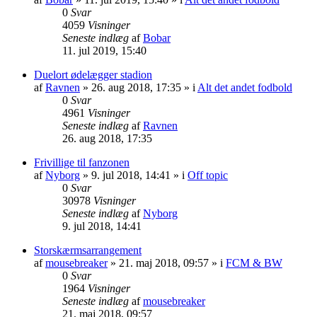
0
Svar
4059
Visninger
Seneste indlæg
af
Bobar
11. jul 2019, 15:40
Duelort ødelægger stadion
af
Ravnen
»
26. aug 2018, 17:35
» i
Alt det andet fodbold
0
Svar
4961
Visninger
Seneste indlæg
af
Ravnen
26. aug 2018, 17:35
Frivillige til fanzonen
af
Nyborg
»
9. jul 2018, 14:41
» i
Off topic
0
Svar
30978
Visninger
Seneste indlæg
af
Nyborg
9. jul 2018, 14:41
Storskærmsarrangement
af
mousebreaker
»
21. maj 2018, 09:57
» i
FCM & BW
0
Svar
1964
Visninger
Seneste indlæg
af
mousebreaker
21. maj 2018, 09:57