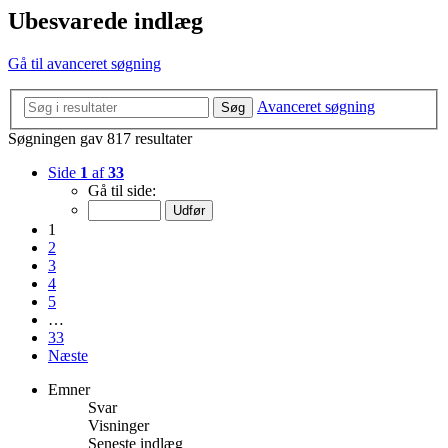
Ubesvarede indlæg
Gå til avanceret søgning
Avanceret søgning
Søg
Søgningen gav 817 resultater
Side
1
af
33
Gå til side:
1
2
3
4
5
…
33
Næste
Emner
Svar
Visninger
Seneste indlæg