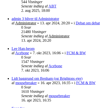
544
Visninger
Seneste indlæg
af
ABT
2. aug 2025, 18:00
admin 3 bliver til Administrator
af
Administrator
»
13. apr 2024, 20:20
» i
Debat om debat
0
Svar
21480
Visninger
Seneste indlæg
af
Administrator
13. apr 2024, 20:20
Lee Han-beom
af
Acebone
»
7. okt 2023, 16:06
» i
FCM & BW
0
Svar
1547
Visninger
Seneste indlæg
af
Acebone
7. okt 2023, 16:06
Lidt baggrund om Benham (og Brightons ejer)
af
mousebreaker
»
16. apr 2023, 16:35
» i
FCM & BW
0
Svar
1610
Visninger
Seneste indlæg
af
mousebreaker
16. apr 2023, 16:35