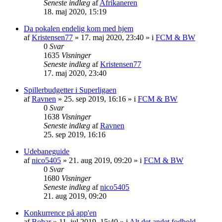
Seneste indlæg
af
Afrikaneren
18. maj 2020, 15:19
Da pokalen endelig kom med hjem
af
Kristensen77
»
17. maj 2020, 23:40
» i
FCM & BW
0
Svar
1635
Visninger
Seneste indlæg
af
Kristensen77
17. maj 2020, 23:40
Spillerbudgetter i Superligaen
af
Ravnen
»
25. sep 2019, 16:16
» i
FCM & BW
0
Svar
1638
Visninger
Seneste indlæg
af
Ravnen
25. sep 2019, 16:16
Udebaneguide
af
nico5405
»
21. aug 2019, 09:20
» i
FCM & BW
0
Svar
1680
Visninger
Seneste indlæg
af
nico5405
21. aug 2019, 09:20
Konkurrence på app'en
af
Bobar
»
11. jul 2019, 15:40
» i
Alt det andet fodbold