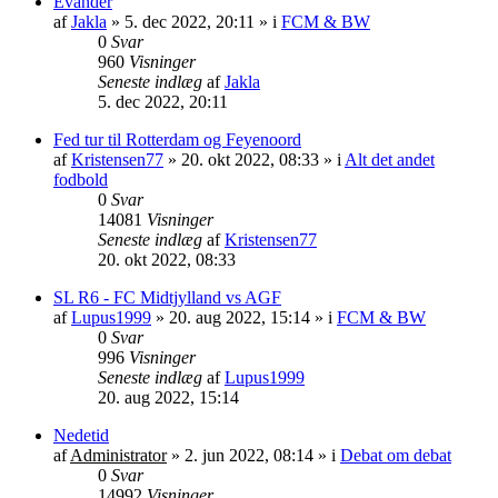
Evander
af
Jakla
»
5. dec 2022, 20:11
» i
FCM & BW
0
Svar
960
Visninger
Seneste indlæg
af
Jakla
5. dec 2022, 20:11
Fed tur til Rotterdam og Feyenoord
af
Kristensen77
»
20. okt 2022, 08:33
» i
Alt det andet
fodbold
0
Svar
14081
Visninger
Seneste indlæg
af
Kristensen77
20. okt 2022, 08:33
SL R6 - FC Midtjylland vs AGF
af
Lupus1999
»
20. aug 2022, 15:14
» i
FCM & BW
0
Svar
996
Visninger
Seneste indlæg
af
Lupus1999
20. aug 2022, 15:14
Nedetid
af
Administrator
»
2. jun 2022, 08:14
» i
Debat om debat
0
Svar
14992
Visninger