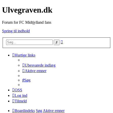
Ulvegraven.dk
Forum for FC Midtjylland fans
Spring til indhold
Avanceret
Søg
søgning
Hurtige links
Ubesvarede indlæg
Aktive emner
Søg
OSS
Log ind
Tilmeld
Boardindeks
Søg
Aktive emner