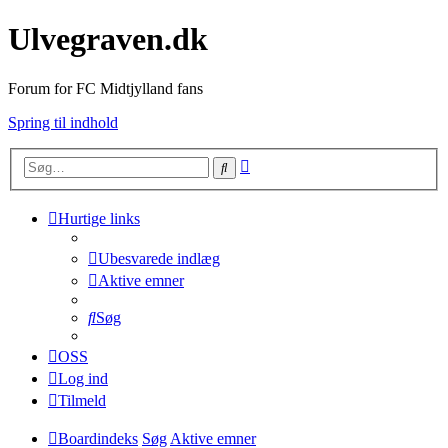
Ulvegraven.dk
Forum for FC Midtjylland fans
Spring til indhold
Avanceret
Søg
søgning
Hurtige links
Ubesvarede indlæg
Aktive emner
Søg
OSS
Log ind
Tilmeld
Boardindeks
Søg
Aktive emner