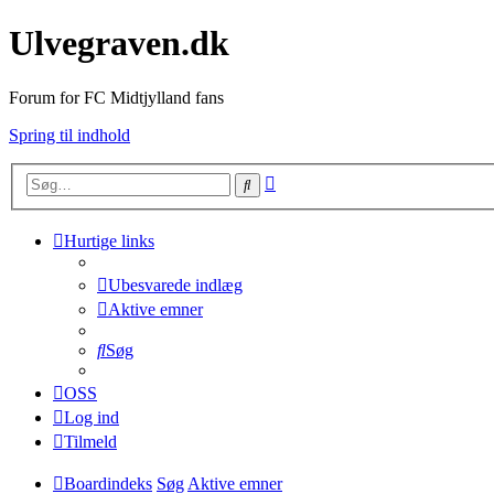
Ulvegraven.dk
Forum for FC Midtjylland fans
Spring til indhold
Avanceret
Søg
søgning
Hurtige links
Ubesvarede indlæg
Aktive emner
Søg
OSS
Log ind
Tilmeld
Boardindeks
Søg
Aktive emner