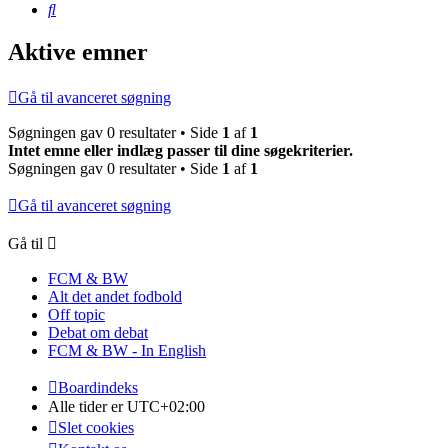
Søg
Aktive emner
Gå til avanceret søgning
Søgningen gav 0 resultater • Side
1
af
1
Intet emne eller indlæg passer til dine søgekriterier.
Søgningen gav 0 resultater • Side
1
af
1
Gå til avanceret søgning
Gå til
FCM & BW
Alt det andet fodbold
Off topic
Debat om debat
FCM & BW - In English
Boardindeks
Alle tider er
UTC+02:00
Slet cookies