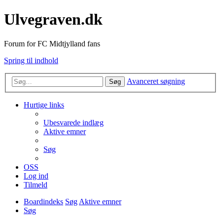
Ulvegraven.dk
Forum for FC Midtjylland fans
Spring til indhold
Avanceret søgning
Søg
Hurtige links
Ubesvarede indlæg
Aktive emner
Søg
OSS
Log ind
Tilmeld
Boardindeks
Søg
Aktive emner
Søg